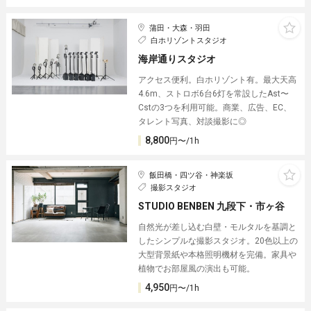
蒲田・大森・羽田
白ホリゾントスタジオ
海岸通りスタジオ
アクセス便利。白ホリゾント有。最大天高
4.6m、ストロボ6台6灯を常設したAst〜
Cstの3つを利用可能。商業、広告、EC、
タレント写真、対談撮影に◎
8,800
円〜/1h
飯田橋・四ツ谷・神楽坂
撮影スタジオ
STUDIO BENBEN 九段下・市ヶ谷
自然光が差し込む白壁・モルタルを基調と
したシンプルな撮影スタジオ。20色以上の
大型背景紙や本格照明機材を完備。家具や
植物でお部屋風の演出も可能。
4,950
円〜/1h