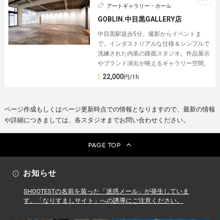
アートギャラリー・ホール
GOBLIN.中目黒GALLERY店
中目黒駅徒歩5分。撮影からイベントま
で。インダストリアルな仕様＆シンプルで
洗練された内装の路面スタジオ。作品展示
やブランド演出が映えるギャラリー空間。
22,000
円/1h
ページ作成もしくはページ更新時点での情報となりますので、最新の情報
や詳細につきましては、各スタジオまでお問い合わせください。
PAGE TOP
お知らせ
SHOOTESTの名前を装った「迷惑メール」が発生していま
す。「なりすましサイト」への誘導にご注意ください。