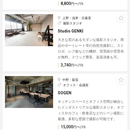
8,800
円〜/1h
上野・浅草・日暮里
撮影スタジオ
Studio GENKI
大きな窓のあるモダンな撮影スタジオ。商
品やポートレート等の自然光撮影に。スト
ロボ、レフ板などの機材、背景紙や背景布
が無料。スワッグ豊富。楽器演奏も可。
3,740
円〜/1h
中野・荻窪
オフィス・会議室
SOGEN
キッチンスペースとオフィス空間が融合し
たインダストリアルな撮影スタジオ。オフ
ィスやカフェ・飲食店などのシーン撮影に
最適。多彩な壁面で撮影が可能です。
15,000
円〜/1h