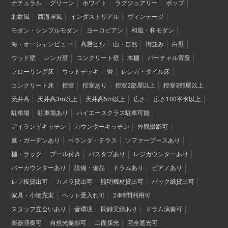
ナチュラル
グリーン
ホワイト
ラグジュアリー
ポップ
北欧風
西海岸風
インダストリアル
ヴィンテージ
モダン・シンプルモダン
ヨーロピアン
和風・和モダン
海・オーシャンビュー
高層ビル
山・自然
街並み
白壁
ウッド壁
レンガ壁
コンクリート壁
本棚
バーチャル背景
フローリング床
ウッドデッキ
畳
レンガ・タイル床
コンクリート床
控室
控室あり
控室2部屋以上
控室3部屋以上
天井高
天井高3m以上
天井高5m以上
広さ
広さ100平米以上
駐車場
駐車場あり
ハイエースクラス駐車可能
アイランドキッチン
カウンターキッチン
外観撮影可
庭・ガーデンあり
ベランダ・テラス
ソファーブースあり
棚・ラック
プール付き
バスタブあり
レジカウンターあり
バーカウンターあり
設備・備品
ドラムあり
ピアノあり
レフ板貸出可
カメラ貸出可
照明機材貸出可
バック紙貸出可
家具・小物充実
ペット受入れ可
24時間利用可
スタッフ立会いあり
音環境
同録実績あり
ドラム演奏可
楽器演奏可
自然光撮影可
二面採光
完全遮光可