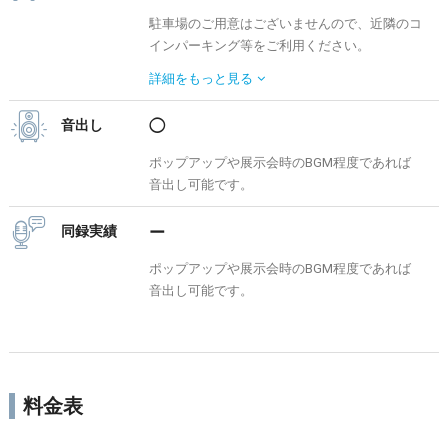
駐車場のご用意はございませんので、近隣のコ
インパーキング等をご利用ください。
荷物の搬出入等で一時的に店舗の横に車を停め
詳細を
もっと見る
ていただくことは可能です。
> その他周辺駐車場検索は「s-park」へ
音出し
◯
ポップアップや展示会時のBGM程度であれば
音出し可能です。
同録実績
ー
ポップアップや展示会時のBGM程度であれば
音出し可能です。
料金表