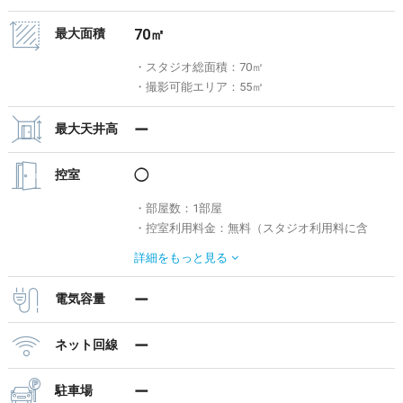
最大面積
70㎡
・スタジオ総面積：70㎡
・撮影可能エリア：55㎡
最大天井高
ー
控室
◯
・部屋数：1部屋
・控室利用料金：無料（スタジオ利用料に含
む）
詳細を
もっと見る
※カーテンで仕切られたバックヤードを控室と
してご利用いただけます。
電気容量
ー
ネット回線
ー
駐車場
ー