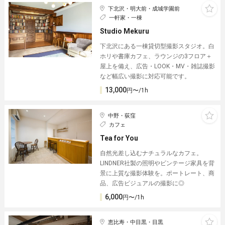
下北沢・明大前・成城学園前
一軒家・一棟
Studio Mekuru
下北沢にある一棟貸切型撮影スタジオ。白
ホリや書庫カフェ、ラウンジの3フロア＋
屋上を備え、広告・LOOK・MV・雑誌撮影
など幅広い撮影に対応可能です。
13,000
円〜/1h
中野・荻窪
カフェ
Tea for You
自然光差し込むナチュラルなカフェ。
LINDNER社製の照明やビンテージ家具を背
景に上質な撮影体験を。ポートレート、商
品、広告ビジュアルの撮影に◎
6,000
円〜/1h
恵比寿・中目黒・目黒