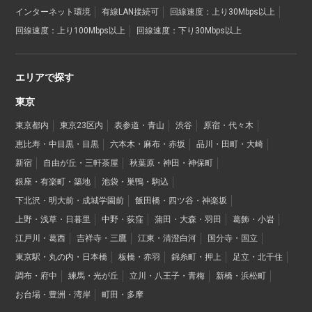
インターネット環境
有線LAN接続可
回線速度：上り30Mbps以上
回線速度：上り100Mbps以上
回線速度：下り30Mbps以上
エリアで探す
東京
東京都内
東京23区内
表参道・青山
渋谷
原宿・代々木
恵比寿・中目黒・目黒
六本木・麻布・赤坂
品川・田町・大崎
新宿
自由が丘・三軒茶屋
秋葉原・神田・神保町
銀座・有楽町・築地
池袋・巣鴨・駒込
下北沢・明大前・成城学園前
飯田橋・四ツ谷・神楽坂
上野・浅草・日暮里
中野・荻窪
蒲田・大森・羽田
葛飾・小岩
江戸川・葛西
吉祥寺・三鷹
江東・清澄白河
国分寺・国立
東京駅・丸の内・日本橋
板橋・赤羽
錦糸町・押上
足立・北千住
調布・府中
練馬・光が丘
立川・八王子・青梅
新橋・浜松町
お台場・豊洲・湾岸
町田・多摩