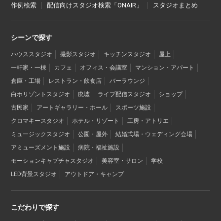
作例検索
配信向けスタジオ検索「ONAIR」
スタジオまとめ
シーンで探す
ハウススタジオ
撮影スタジオ
キッチンスタジオ
屋上
一軒家・一棟
カフェ
オフィス・会議室
マンション・アパート
倉庫・工場
レストラン・飲食店
バーラウンジ
白ホリゾントスタジオ
廃墟
ライブ配信スタジオ
ショップ
古民家
アートギャラリー・ホール
スポーツ施設
クロマキースタジオ
ホテル・リゾート
工房・アトリエ
ミュージックスタジオ
公園・屋外
結婚式場・ウェディング会場
アミューズメント施設
病院・福祉施設
モーションキャプチャスタジオ
美容室・サロン
学校
LED背景スタジオ
アウトドア・キャンプ
こだわりで探す