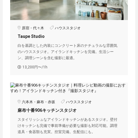
原宿・代々木
ハウススタジオ
Taupe Studio
白を基調とした内装にコンクリート床のナチュラルな雰囲気
のハウススタジオ。アイランドキッチンを完備。生活シー
ン、調理シーンを含む撮影に最適。
13,200円〜/1h
六本木・麻布・赤坂
ハウススタジオ
麻布十番906キッチンスタジオ
スタイリッシュなアイランドキッチンがあるスタジオ。壁付
けキッチンも完備で事前準備が必要な撮影も対応可能。調理
道具・食器類も充実。控室完備。生配信にも。