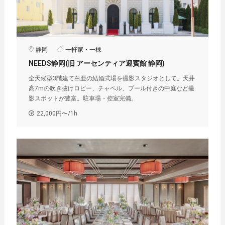
静岡
一軒家・一棟
NEEDS静岡(旧 アーセンティア迎賓館 静岡)
全天候型3階建て白亜の結婚式場を撮影スタジオとして。天井
高7mの吹き抜けロビー、チャペル、プール付きの中庭など撮
影スポットが豊富。駐車場・控室完備。
22,000円〜/1h