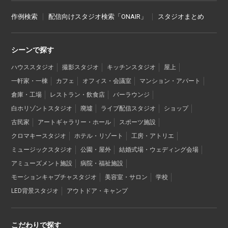
作例検索
配信向けスタジオ検索「ONAIR」
スタジオまとめ
シーンで探す
ハウススタジオ
撮影スタジオ
キッチンスタジオ
屋上
一軒家・一棟
カフェ
オフィス・会議室
マンション・アパート
倉庫・工場
レストラン・飲食店
バーラウンジ
白ホリゾントスタジオ
廃墟
ライブ配信スタジオ
ショップ
古民家
アートギャラリー・ホール
スポーツ施設
クロマキースタジオ
ホテル・リゾート
工房・アトリエ
ミュージックスタジオ
公園・屋外
結婚式場・ウェディング会場
アミューズメント施設
病院・福祉施設
モーションキャプチャスタジオ
美容室・サロン
学校
LED背景スタジオ
アウトドア・キャンプ
こだわりで探す