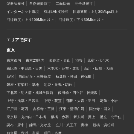
楽器演奏可
自然光撮影可
二面採光
完全遮光可
インターネット環境
有線LAN接続可
回線速度：上り30Mbps以上
回線速度：上り100Mbps以上
回線速度：下り30Mbps以上
エリアで探す
東京
東京都内
東京23区内
表参道・青山
渋谷
原宿・代々木
恵比寿・中目黒・目黒
六本木・麻布・赤坂
品川・田町・大崎
新宿
自由が丘・三軒茶屋
秋葉原・神田・神保町
銀座・有楽町・築地
池袋・巣鴨・駒込
下北沢・明大前・成城学園前
飯田橋・四ツ谷・神楽坂
上野・浅草・日暮里
中野・荻窪
蒲田・大森・羽田
葛飾・小岩
江戸川・葛西
吉祥寺・三鷹
江東・清澄白河
国分寺・国立
東京駅・丸の内・日本橋
板橋・赤羽
錦糸町・押上
足立・北千住
調布・府中
練馬・光が丘
立川・八王子・青梅
新橋・浜松町
お台場・豊洲・湾岸
町田・多摩