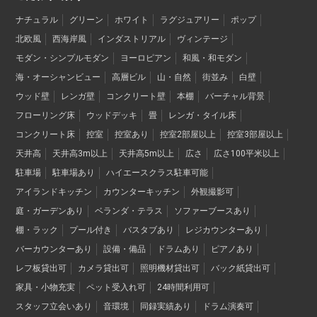
ナチュラル
グリーン
ホワイト
ラグジュアリー
ポップ
北欧風
西海岸風
インダストリアル
ヴィンテージ
モダン・シンプルモダン
ヨーロピアン
和風・和モダン
海・オーシャンビュー
高層ビル
山・自然
街並み
白壁
ウッド壁
レンガ壁
コンクリート壁
本棚
バーチャル背景
フローリング床
ウッドデッキ
畳
レンガ・タイル床
コンクリート床
控室
控室あり
控室2部屋以上
控室3部屋以上
天井高
天井高3m以上
天井高5m以上
広さ
広さ100平米以上
駐車場
駐車場あり
ハイエースクラス駐車可能
アイランドキッチン
カウンターキッチン
外観撮影可
庭・ガーデンあり
ベランダ・テラス
ソファーブースあり
棚・ラック
プール付き
バスタブあり
レジカウンターあり
バーカウンターあり
設備・備品
ドラムあり
ピアノあり
レフ板貸出可
カメラ貸出可
照明機材貸出可
バック紙貸出可
家具・小物充実
ペット受入れ可
24時間利用可
スタッフ立会いあり
音環境
同録実績あり
ドラム演奏可