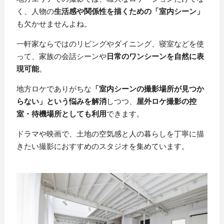
く、人物の
生活感や関係性を描くための「室内シーン」
も欠かせませんよね。
一軒家ならではのリビングやダイニング、寝室などを使
って、家族の会話シーンや
日常のワンシーンを自然に表
現可能
。
地方ロケでありがちな
「室内シーンの撮影場所が見つか
らない」という悩みを解消
しつつ、
屋外ロケ撮影の控
室・待機場所としても利用
できます。
ドラマや映画で、土地の空気感と人の暮らしを丁寧に描
きたい撮影におすすめのスタジオを集めています。