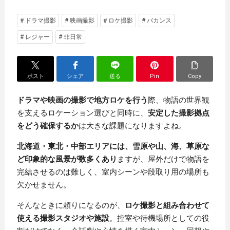
# ドラマ撮影
# 映画撮影
# ロケ撮影
# バカンス
# レジャー
# 非日常
ポスト
シェア
送る
Pin
Copy
ドラマや映画の撮影で地方ロケを行う
際、物語の世界観
を支えるロケーション選びと同時に、
安定した撮影拠点
をどう確保するか
は大きな課題になりますよね。
北海道・東北・中部エリアには、雪原や山、海、草原な
ど印象的な風景が数多くあり
ますが、屋外だけで物語を
完結させるのは難しく、室内シーンや段取り用の場所も
欠かせません。
そんなときに頼りになるのが、
ロケ撮影と組み合わせて
使える撮影スタジオや施設
。控室や待機場所としての役