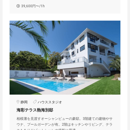
39,600円〜/1h
静岡
ハウススタジオ
海彩テラス熱海別邸
相模灘を見渡すオーシャンビューの豪邸︎。3階建ての建物やサ
ウナ、プールガーデンが有。2階はキッチンやリビング、テラ