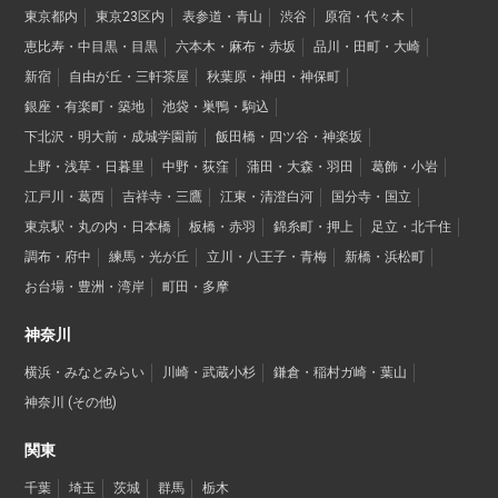
東京都内
東京23区内
表参道・青山
渋谷
原宿・代々木
恵比寿・中目黒・目黒
六本木・麻布・赤坂
品川・田町・大崎
新宿
自由が丘・三軒茶屋
秋葉原・神田・神保町
銀座・有楽町・築地
池袋・巣鴨・駒込
下北沢・明大前・成城学園前
飯田橋・四ツ谷・神楽坂
上野・浅草・日暮里
中野・荻窪
蒲田・大森・羽田
葛飾・小岩
江戸川・葛西
吉祥寺・三鷹
江東・清澄白河
国分寺・国立
東京駅・丸の内・日本橋
板橋・赤羽
錦糸町・押上
足立・北千住
調布・府中
練馬・光が丘
立川・八王子・青梅
新橋・浜松町
お台場・豊洲・湾岸
町田・多摩
神奈川
横浜・みなとみらい
川崎・武蔵小杉
鎌倉・稲村ガ崎・葉山
神奈川 (その他)
関東
千葉
埼玉
茨城
群馬
栃木