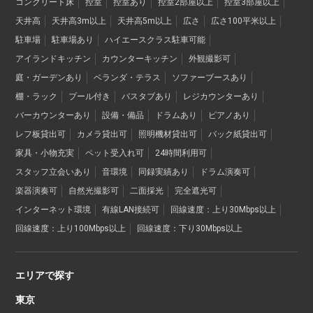
コンクリート床
控室
控室あり
控室2部屋以上
控室3部屋以上
天井高
天井高3m以上
天井高5m以上
広さ
広さ100平米以上
駐車場
駐車場あり
ハイエースクラス駐車可能
アイランドキッチン
カウンターキッチン
外観撮影可
庭・ガーデンあり
ベランダ・テラス
ソファーブースあり
棚・ラック
プール付き
バスタブあり
レジカウンターあり
バーカウンターあり
設備・備品
ドラムあり
ピアノあり
レフ板貸出可
カメラ貸出可
照明機材貸出可
バック紙貸出可
家具・小物充実
ペット受入れ可
24時間利用可
スタッフ立会いあり
音環境
同録実績あり
ドラム演奏可
楽器演奏可
自然光撮影可
二面採光
完全遮光可
インターネット環境
有線LAN接続可
回線速度：上り30Mbps以上
回線速度：上り100Mbps以上
回線速度：下り30Mbps以上
エリアで探す
東京