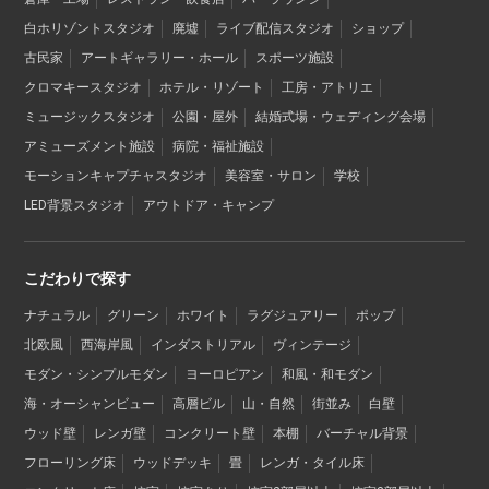
白ホリゾントスタジオ
廃墟
ライブ配信スタジオ
ショップ
古民家
アートギャラリー・ホール
スポーツ施設
クロマキースタジオ
ホテル・リゾート
工房・アトリエ
ミュージックスタジオ
公園・屋外
結婚式場・ウェディング会場
アミューズメント施設
病院・福祉施設
モーションキャプチャスタジオ
美容室・サロン
学校
LED背景スタジオ
アウトドア・キャンプ
こだわりで探す
ナチュラル
グリーン
ホワイト
ラグジュアリー
ポップ
北欧風
西海岸風
インダストリアル
ヴィンテージ
モダン・シンプルモダン
ヨーロピアン
和風・和モダン
海・オーシャンビュー
高層ビル
山・自然
街並み
白壁
ウッド壁
レンガ壁
コンクリート壁
本棚
バーチャル背景
フローリング床
ウッドデッキ
畳
レンガ・タイル床