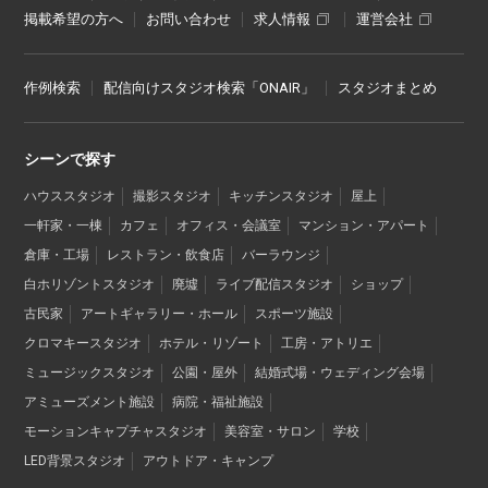
掲載希望の方へ
お問い合わせ
求人情報
運営会社
作例検索
配信向けスタジオ検索「ONAIR」
スタジオまとめ
シーンで探す
ハウススタジオ
撮影スタジオ
キッチンスタジオ
屋上
一軒家・一棟
カフェ
オフィス・会議室
マンション・アパート
倉庫・工場
レストラン・飲食店
バーラウンジ
白ホリゾントスタジオ
廃墟
ライブ配信スタジオ
ショップ
古民家
アートギャラリー・ホール
スポーツ施設
クロマキースタジオ
ホテル・リゾート
工房・アトリエ
ミュージックスタジオ
公園・屋外
結婚式場・ウェディング会場
アミューズメント施設
病院・福祉施設
モーションキャプチャスタジオ
美容室・サロン
学校
LED背景スタジオ
アウトドア・キャンプ