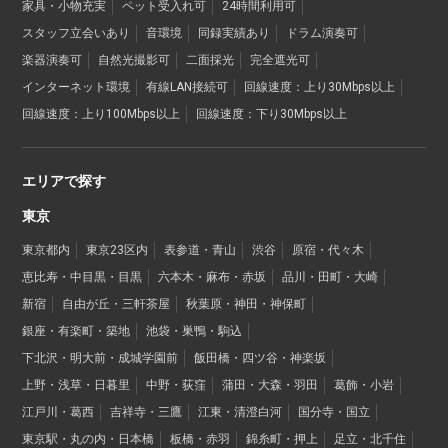
家具・小物充実
ペット受入れ可
24時間利用可
スタッフ立会いあり
音環境
同録実績あり
ドラム演奏可
楽器演奏可
自然光撮影可
二面採光
完全遮光可
インターネット環境
有線LAN接続可
回線速度：上り30Mbps以上
回線速度：上り100Mbps以上
回線速度：下り30Mbps以上
エリアで探す
東京
東京都内
東京23区内
表参道・青山
渋谷
原宿・代々木
恵比寿・中目黒・目黒
六本木・麻布・赤坂
品川・田町・大崎
新宿
自由が丘・三軒茶屋
秋葉原・神田・神保町
銀座・有楽町・築地
池袋・巣鴨・駒込
下北沢・明大前・成城学園前
飯田橋・四ツ谷・神楽坂
上野・浅草・日暮里
中野・荻窪
蒲田・大森・羽田
葛飾・小岩
江戸川・葛西
吉祥寺・三鷹
江東・清澄白河
国分寺・国立
東京駅・丸の内・日本橋
板橋・赤羽
錦糸町・押上
足立・北千住