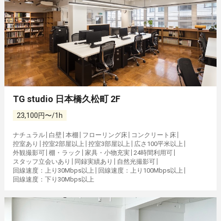
TG studio 日本橋久松町 2F
23,100円〜/1h
ナチュラル
白壁
本棚
フローリング床
コンクリート床
控室あり
控室2部屋以上
控室3部屋以上
広さ100平米以上
外観撮影可
棚・ラック
家具・小物充実
24時間利用可
スタッフ立会いあり
同録実績あり
自然光撮影可
回線速度：上り30Mbps以上
回線速度：上り100Mbps以上
回線速度：下り30Mbps以上