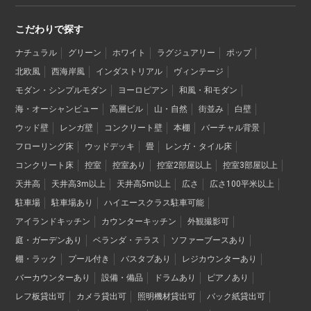
こだわりで探す
ナチュラル
グリーン
ホワイト
ラグジュアリー
ポップ
北欧風
西海岸風
インダストリアル
ヴィンテージ
モダン・シンプルモダン
ヨーロピアン
和風・和モダン
海・オーシャンビュー
高層ビル
山・自然
街並み
白壁
ウッド壁
レンガ壁
コンクリート壁
本棚
バーチャル背景
フローリング床
ウッドデッキ
畳
レンガ・タイル床
コンクリート床
控室
控室あり
控室2部屋以上
控室3部屋以上
天井高
天井高3m以上
天井高5m以上
広さ
広さ100平米以上
駐車場
駐車場あり
ハイエースクラス駐車可能
アイランドキッチン
カウンターキッチン
外観撮影可
庭・ガーデンあり
ベランダ・テラス
ソファーブースあり
棚・ラック
プール付き
バスタブあり
レジカウンターあり
バーカウンターあり
設備・備品
ドラムあり
ピアノあり
レフ板貸出可
カメラ貸出可
照明機材貸出可
バック紙貸出可