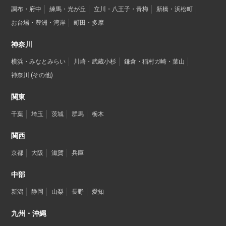
調布・府中
練馬・光が丘
立川・八王子・青梅
新橋・浜松町
お台場・豊洲・湾岸
町田・多摩
神奈川
横浜・みなとみらい
川崎・武蔵小杉
鎌倉・稲村ガ崎・葉山
神奈川 (その他)
関東
千葉
埼玉
茨城
群馬
栃木
関西
京都
大阪
滋賀
兵庫
中部
新潟
静岡
山梨
長野
愛知
九州・沖縄