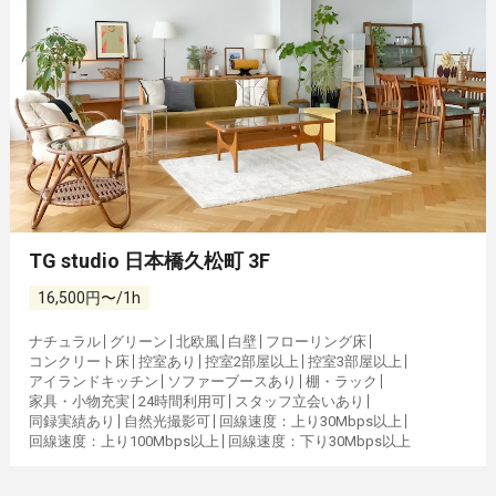
TG studio 日本橋久松町 3F
16,500円〜/1h
ナチュラル
グリーン
北欧風
白壁
フローリング床
コンクリート床
控室あり
控室2部屋以上
控室3部屋以上
アイランドキッチン
ソファーブースあり
棚・ラック
家具・小物充実
24時間利用可
スタッフ立会いあり
同録実績あり
自然光撮影可
回線速度：上り30Mbps以上
回線速度：上り100Mbps以上
回線速度：下り30Mbps以上