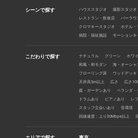
シーンで探す
ハウススタジオ
撮影スタジオ
レストラン・飲食店
バーラウ
クロマキースタジオ
ホテル・
病院・福祉施設
モーションキ
こだわりで探す
ナチュラル
グリーン
ホワ
和風・和モダン
海・オーシャ
フローリング床
ウッドデッキ
天井高5m以上
広さ
広さ10
庭・ガーデンあり
ベランダ・
ドラムあり
ピアノあり
レ
スタッフ立会いあり
音環境
回線速度：上り30Mbps以上
エリアで探す
東京