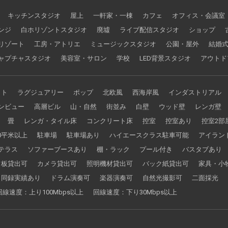
キッチンスタジオ
屋上
一軒家・一棟
カフェ
オフィス・会議室
ンジ
白ホリゾントスタジオ
廃墟
ライブ配信スタジオ
ショップ
リゾート
工房・アトリエ
ミュージックスタジオ
公園・屋外
結婚
ャプチャスタジオ
美容室・サロン
学校
LED背景スタジオ
アウトド
イト
ラグジュアリー
ポップ
北欧風
西海岸風
インダストリアル
ンビュー
高層ビル
山・自然
街並み
白壁
ウッド壁
レンガ壁
畳
レンガ・タイル床
コンクリート床
控室
控室あり
控室2部
0平米以上
駐車場
駐車場あり
ハイエースクラス駐車可能
アイラン
テラス
ソファーブースあり
棚・ラック
プール付き
バスタブあり
フ板貸出可
カメラ貸出可
照明機材貸出可
バック紙貸出可
家具・小
同録実績あり
ドラム演奏可
楽器演奏可
自然光撮影可
二面採光
回線速度：上り100Mbps以上
回線速度：下り30Mbps以上