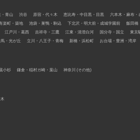
道・青山
渋谷
原宿・代々木
恵比寿・中目黒・目黒
六本木・麻布・
有楽町・築地
池袋・巣鴨・駒込
下北沢・明大前・成城学園前
飯田橋
江戸川・葛西
吉祥寺・三鷹
江東・清澄白河
国分寺・国立
東京
練馬・光が丘
立川・八王子・青梅
新橋・浜松町
お台場・豊洲・湾岸
蔵小杉
鎌倉・稲村ガ崎・葉山
神奈川 (その他)
栃木