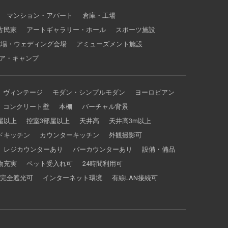
マンション・アパート
倉庫・工場
古民家
アートギャラリー・ホール
スポーツ施設
式場・ウェディング会場
アミューズメント施設
ア・キャンプ
ヴィンテージ
モダン・シンプルモダン
ヨーロピアン
コンクリート壁
本棚
バーチャル背景
屋以上
控室3部屋以上
天井高
天井高3m以上
ドキッチン
カウンターキッチン
外観撮影可
レジカウンターあり
バーカウンターあり
設備・備品
物充実
ペット受入れ可
24時間利用可
完全遮光可
インターネット環境
有線LAN接続可