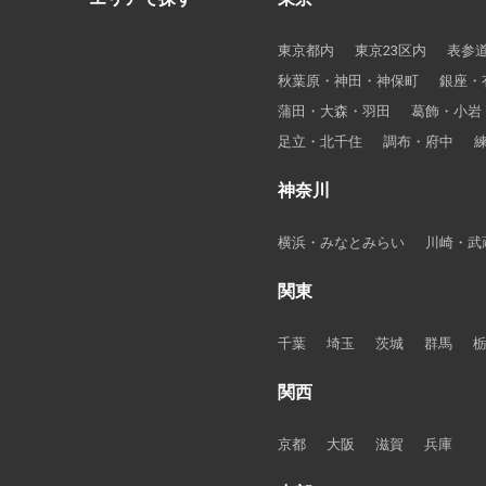
東京都内
東京23区内
表参
秋葉原・神田・神保町
銀座・
蒲田・大森・羽田
葛飾・小岩
足立・北千住
調布・府中
神奈川
横浜・みなとみらい
川崎・武
関東
千葉
埼玉
茨城
群馬
関西
京都
大阪
滋賀
兵庫