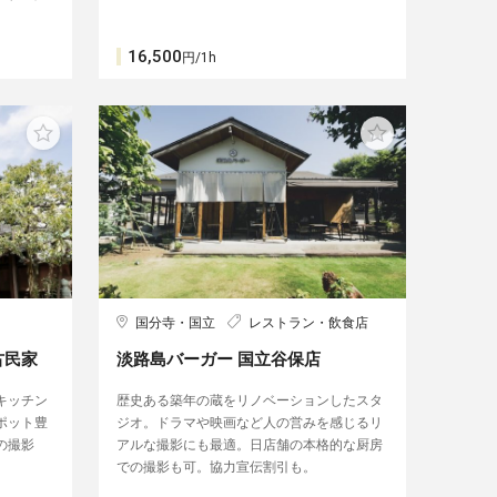
16,500
円/1h
国分寺・国立
レストラン・飲食店
の古民家
淡路島バーガー 国立谷保店
キッチン
歴史ある築年の蔵をリノベーションしたスタ
ポット豊
ジオ。ドラマや映画など人の営みを感じるリ
の撮影
アルな撮影にも最適。日店舗の本格的な厨房
での撮影も可。協力宣伝割引も。