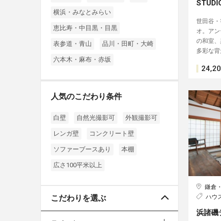
STUDI
横浜・みなとみらい
世田谷・
恵比寿・中目黒・目黒
オ。アン
の和室、
表参道・青山
品川・田町・大崎
多彩な背
六本木・麻布・赤坂
24,2
人気のこだわり条件
白壁
自然光撮影可
外観撮影可
レンガ壁
コンクリート壁
ソファーブースあり
本棚
広さ100平米以上
鎌倉
こだわりを選ぶ
ハウ
浜諸磯