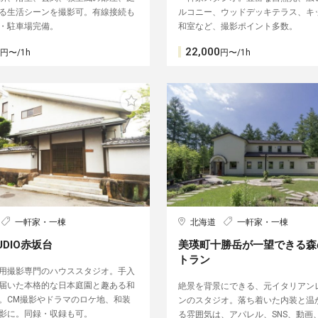
る生活シーンを撮影可。有線接続も
ルコニー、ウッドデッキテラス、キ
・駐車場完備。
和室など、撮影ポイント多数。
22,000
円〜/1h
円〜/1h
一軒家・一棟
北海道
一軒家・一棟
TUDIO赤坂台
美瑛町十勝岳が一望できる森
トラン
用撮影専門のハウススタジオ。手入
届いた本格的な日本庭園と趣ある和
絶景を背景にできる、元イタリアン
。CM撮影やドラマのロケ地、和装
ンのスタジオ。落ち着いた内装と温
影に。同録・収録も可。
る雰囲気は、アパレル、SNS、動画