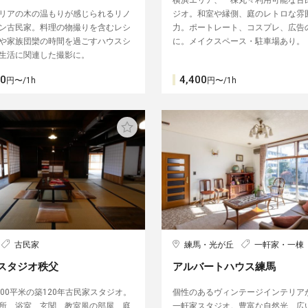
横浜エリア、一棟丸々利用可能な古
リアの木の温もりが感じられるリノ
ジオ。和室や縁側、庭のレトロな雰
ン古民家。料理の物撮りを含むレシ
力。ポートレート、コスプレ、広告
や家族団欒の時間を過ごすハウスシ
に。メイクスペース・駐車場あり。
生活に関連した撮影に。
00
4,400
円〜/1h
円〜/1h
古民家
練馬・光が丘
一軒家・一棟
スタジオ秩父
アルバートハウス練馬
300平米の築120年古民家スタジオ。
個性のあるヴィンテージインテリア
所、浴室、玄関、教室風の部屋、庭
一軒家スタジオ。豊富な自然光、広