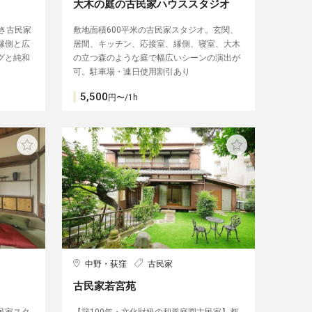
大木の庭の古民家ハウススタジオ
き古民家
敷地面積600平米の古民家スタジオ。玄関、
縁側と広
居間、キッチン、応接室、縁側、寝室、大木
グと純和
の立つ森のような庭で幅広いシーンの演出が
可。駐車場・連日使用割引あり
5,500
円〜/1h
中野・荻窪
古民家
古民家若宮苑