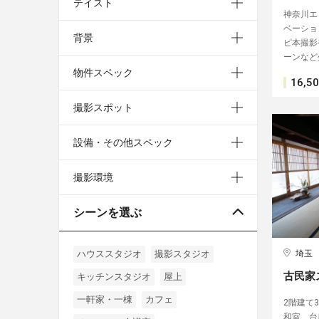
テイスト
神奈川エ
ベーショ
背景
ピ本撮影
ーンなど
物件スペック
16,5
撮影スポット
設備・その他スペック
撮影環境
シーンを選ぶ
ハウススタジオ
撮影スタジオ
埼玉
古民家
キッチンスタジオ
屋上
一軒家・一棟
カフェ
2階建て
和室、台