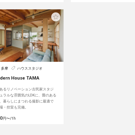
・多摩
ハウススタジオ
odern House TAMA
あるリノベーション古民家スタジ
ュラルな雰囲気のLDKに、畳のある
、暮らしにまつわる撮影に最適で
場・控室も完備。
00
円〜/1h