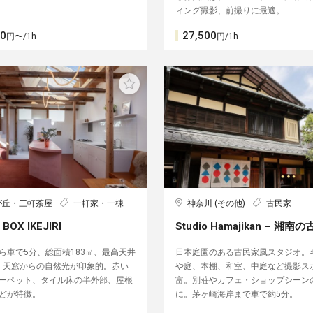
ィング撮影、前撮りに最適。
00
27,500
円〜/1h
円/1h
が丘・三軒茶屋
一軒家・一棟
神奈川 (その他)
古民家
BOX IKEJIRI
Studio Hamajikan – 湘南
ら車で5分、総面積183㎡、最高天井
日本庭園のある古民家風スタジオ。
、天窓からの自然光が印象的。赤い
や庭、本棚、和室、中庭など撮影ス
ーペット、タイル床の半外部、屋根
富。別荘やカフェ・ショップシーン
どが特徴。
に。茅ヶ崎海岸まで車で約5分。