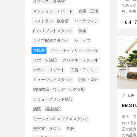
オフィス・会議室
であらゆ
マンション・アパート
倉庫・工場
可。控室
レストラン・飲食店
バーラウンジ
6,417
白ホリゾントスタジオ
廃墟
ライブ配信スタジオ
ショップ
古民家
アートギャラリー・ホール
スポーツ施設
クロマキースタジオ
ホテル・リゾート
工房・アトリエ
ミュージックスタジオ
公園・屋外
結婚式場・ウェディング会場
大阪
アミューズメント施設
BB.S
病院・福祉施設
堺市・商
モーションキャプチャスタジオ
れの行き
美容室・サロン
学校
室が魅力
の商品撮