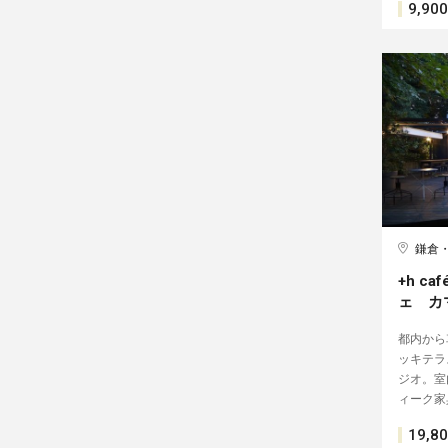
9,900
鎌倉
+h ca
ェ カ
都内から
ッキテラ
ジオ。室
ィーク家
19,8