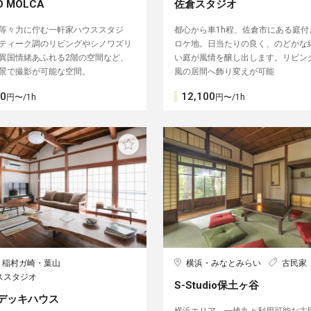
O MOLCA
佐倉スタジオ
等々力に佇む一軒家ハウススタジ
都心から車1h程、佐倉市にある庭付
ティーク調のリビングやシノワズリ
ロケ地。日当たりの良く、のどかな
異国情緒あふれる2階の空間など、
い庭が風情を醸し出します。リビン
景で撮影が可能な空間。
風の居間へ飾り変えが可能
00
12,100
円〜/1h
円〜/1h
・稲村ガ崎・葉山
横浜・みなとみらい
古民家
ススタジオ
S-Studio保土ヶ谷
デッキハウス