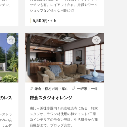
ッチン、
ッチンも有。レイアウト自在。撮影やワーク
ショップなど様々な用途に◎
5,500
円〜/1h
鎌倉・稲村ガ崎・葉山
一軒家・一棟
のレス
鎌倉スタジオオレンジ
由比ヶ浜徒歩圏内！鎌倉極楽寺にある一軒家
スタジオ。ラワン材使用の和テイスト×工業
レストラ
系インテリアのモダン設計。生活風景から商
かみのあ
品撮影まで。プロップ充実。
、ウエデ