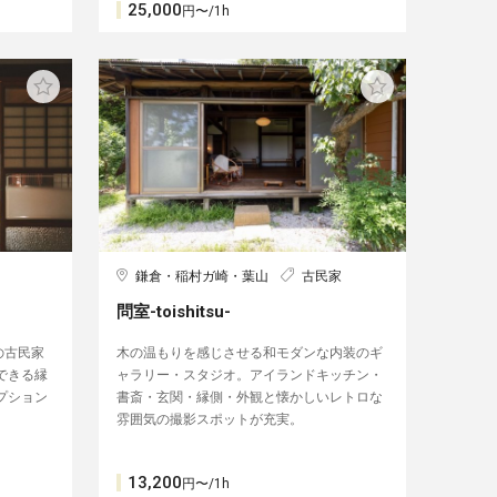
25,000
円〜/1h
鎌倉・稲村ガ崎・葉山
古民家
問室-toishitsu-
の古民家
木の温もりを感じさせる和モダンな内装のギ
できる縁
ャラリー・スタジオ。アイランドキッチン・
プション
書斎・玄関・縁側・外観と懐かしいレトロな
雰囲気の撮影スポットが充実。
13,200
円〜/1h