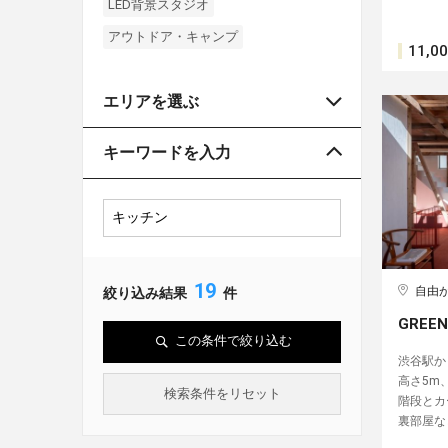
LED背景スタジオ
アウトドア・キャンプ
11,0
エリアを選ぶ
キーワードを入力
19
自由
絞り込み結果
件
GREEN 
この条件で絞り込む
渋谷駅か
高さ5m
検索条件をリセット
階段とカ
裏部屋な