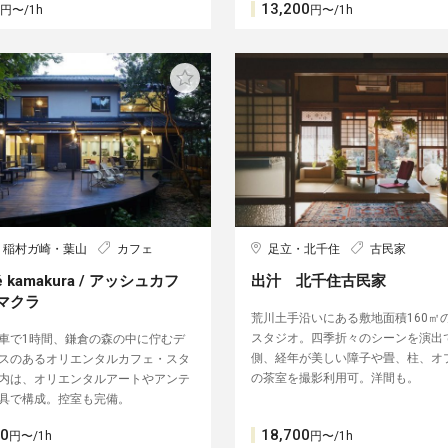
13,200
円〜/1h
円〜/1h
・稲村ガ崎・葉山
カフェ
足立・北千住
古民家
fé kamakura / アッシュカフ
出汁 北千住古民家
マクラ
荒川土手沿いにある敷地面積160㎡
スタジオ。四季折々のシーンを演出
車で1時間、鎌倉の森の中に佇むデ
側、経年が美しい障子や畳、柱、オ
スのあるオリエンタルカフェ・スタ
の茶室を撮影利用可。洋間も。
内は、オリエンタルアートやアンテ
具で構成。控室も完備。
00
18,700
円〜/1h
円〜/1h