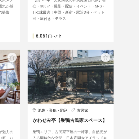
民家スタ
【築100年・文化財級の和風庭園古民家】都
囲気が魅
心・300㎡・撮影・配信・イベント・SNS・
の撮影
Tiktok最適！中野・新宿・駅近3分・ペット
可・庭付き・テラス
6,061
円〜/1h
池袋・巣鴨・駒込
古民家
かわせみ亭【巣鴨古民家スペース】
が魅力の
巣鴨エリア、古民家平屋の一軒家。自然光が
い庭、バ
入る開放的な空間。日本庭園やアイランドキ