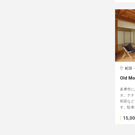
町田
Old M
多摩市に
オ。ナチ
和室など
す。駐車
15,0