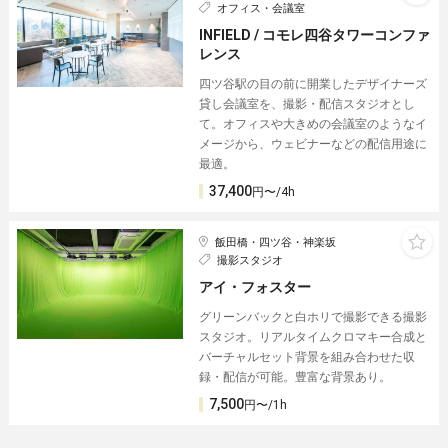
オフィス・会議室
INFIELD / コモレ四谷タワーコンファ
レンス
四ツ谷駅の目の前に開業したデザイナーズ
貸し会議室を、撮影・配信スタジオとし
て。オフィスや大きめの会議室のようなイ
メージから、ウェビナーなどの配信用途に
最適。
37,400
円〜/4h
飯田橋・四ツ谷・神楽坂
撮影スタジオ
アイ・フォスター
グリーンバックと白ホリで撮影できる撮影
スタジオ。リアルタイムクロマキー合成と
バーチャルセット背景を組み合わせた収
録・配信が可能。豊富な背景あり。
7,500
円〜/1h