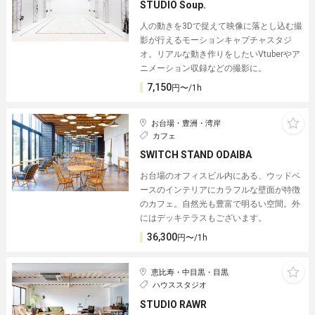
STUDIO Soup.
人の動きを3Dで捉えて映像に落とし込む撮
影が行えるモーションキャプチャスタジ
オ。リアルな動き作りをしたいVtuberやア
ニメーション収録などの撮影に。
7,150
円〜/1h
お台場・豊洲・湾岸
カフェ
SWITCH STAND ODAIBA
お台場のオフィスビル内にある、ウッドベ
ースのインテリアにカラフルな壁面が特徴
のカフェ。自然光も豊富で明るい空間。外
にはデッキテラスもございます。
36,300
円〜/1h
恵比寿・中目黒・目黒
ハウススタジオ
STUDIO RAWR