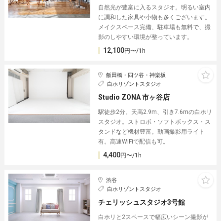
自然光が豊富に入るスタジオ。明るい室内
に調和した家具や小物も多くございます。
メイクスペース完備、駐車場も無料で、撮
影のしやすい環境が整っています。
12,100
円〜/1h
飯田橋・四ツ谷・神楽坂
白ホリゾントスタジオ
Studio ZONA 市ヶ谷店
駅徒歩2分。天高2.9m、引き7.6mの白ホリ
スタジオ。ストロボ・ソフトボックス・ス
タンドなど機材豊富。動画撮影用ライト
有。高速WiFiで配信も可。
4,400
円〜/1h
渋谷
白ホリゾントスタジオ
チェリッシュスタジオ3号館
白ホリと2スペースで幅広いシーン撮影が