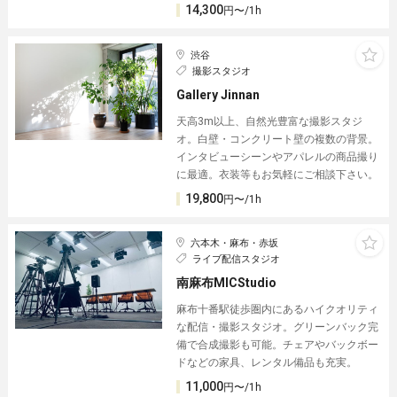
14,300
円〜/1h
渋谷
撮影スタジオ
Gallery Jinnan
天高3m以上、自然光豊富な撮影スタジ
オ。白壁・コンクリート壁の複数の背景。
インタビューシーンやアパレルの商品撮り
に最適。衣装等もお気軽にご相談下さい。
19,800
円〜/1h
六本木・麻布・赤坂
ライブ配信スタジオ
南麻布MICStudio
麻布十番駅徒歩圏内にあるハイクオリティ
な配信・撮影スタジオ。グリーンバック完
備で合成撮影も可能。チェアやバックボー
ドなどの家具、レンタル備品も充実。
11,000
円〜/1h