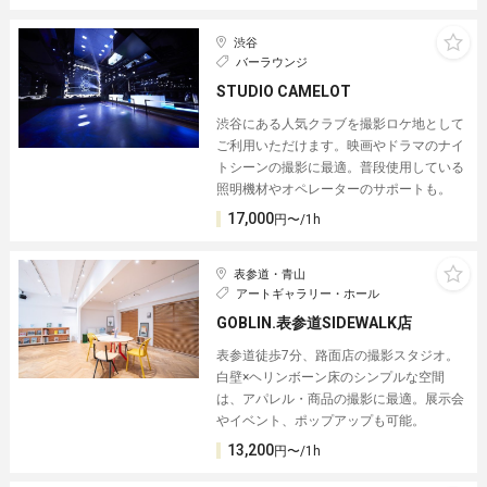
渋谷
バーラウンジ
STUDIO CAMELOT
渋谷にある人気クラブを撮影ロケ地として
ご利用いただけます。映画やドラマのナイ
トシーンの撮影に最適。普段使用している
照明機材やオペレーターのサポートも。
17,000
円〜/1h
表参道・青山
アートギャラリー・ホール
GOBLIN.表参道SIDEWALK店
表参道徒歩7分、路面店の撮影スタジオ。
白壁×ヘリンボーン床のシンプルな空間
は、アパレル・商品の撮影に最適。展示会
やイベント、ポップアップも可能。
13,200
円〜/1h