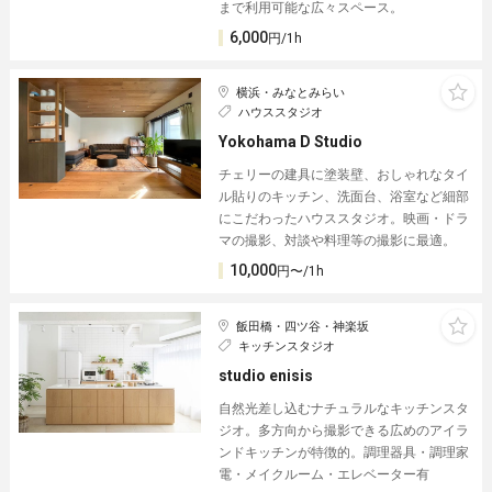
まで利用可能な広々スペース。
6,000
円/1h
横浜・みなとみらい
ハウススタジオ
Yokohama D Studio
チェリーの建具に塗装壁、おしゃれなタイ
ル貼りのキッチン、洗面台、浴室など細部
にこだわったハウススタジオ。映画・ドラ
マの撮影、対談や料理等の撮影に最適。
10,000
円〜/1h
飯田橋・四ツ谷・神楽坂
キッチンスタジオ
studio enisis
自然光差し込むナチュラルなキッチンスタ
ジオ。多方向から撮影できる広めのアイラ
ンドキッチンが特徴的。調理器具・調理家
電・メイクルーム・エレベーター有