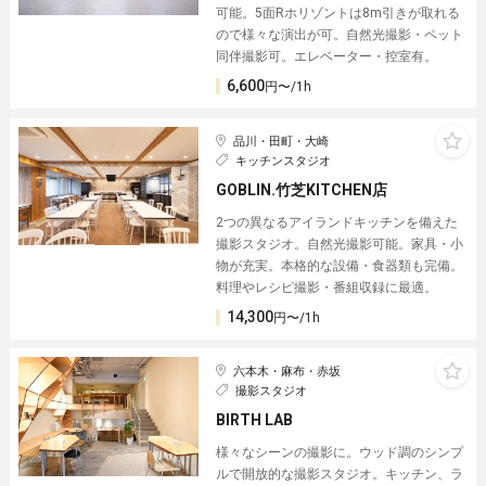
可能。5面Rホリゾントは8m引きが取れる
ので様々な演出が可。自然光撮影・ペット
同伴撮影可。エレベーター・控室有。
6,600
円〜/1h
品川・田町・大崎
キッチンスタジオ
GOBLIN.竹芝KITCHEN店
2つの異なるアイランドキッチンを備えた
撮影スタジオ。自然光撮影可能。家具・小
物が充実。本格的な設備・食器類も完備。
料理やレシピ撮影・番組収録に最適。
14,300
円〜/1h
六本木・麻布・赤坂
撮影スタジオ
BIRTH LAB
様々なシーンの撮影に。ウッド調のシンプ
ルで開放的な撮影スタジオ。キッチン、ラ