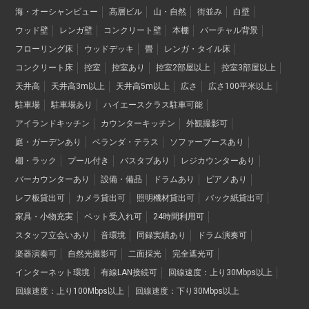
海・オーシャンビュー
高層ビル
山・自然
街並み
白壁
ウッド壁
レンガ壁
コンクリート壁
本棚
バーチャル背景
フローリング床
ウッドデッキ
畳
レンガ・タイル床
コンクリート床
控室
控室あり
控室2部屋以上
控室3部屋以上
天井高
天井高3m以上
天井高5m以上
広さ
広さ100平米以上
駐車場
駐車場あり
ハイエースクラス駐車可能
アイランドキッチン
カウンターキッチン
外観撮影可
庭・ガーデンあり
ベランダ・テラス
ソファーブースあり
棚・ラック
プール付き
バスタブあり
レジカウンターあり
バーカウンターあり
設備・備品
ドラムあり
ピアノあり
レフ板貸出可
カメラ貸出可
照明機材貸出可
バック紙貸出可
家具・小物充実
ペット受入れ可
24時間利用可
スタッフ立会いあり
音環境
同録実績あり
ドラム演奏可
楽器演奏可
自然光撮影可
二面採光
完全遮光可
インターネット環境
有線LAN接続可
回線速度：上り30Mbps以上
回線速度：上り100Mbps以上
回線速度：下り30Mbps以上