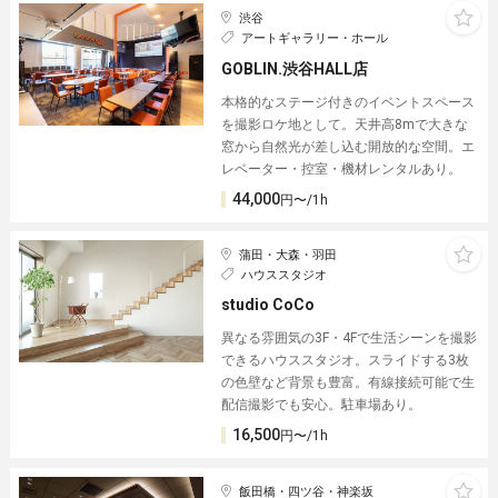
渋谷
アートギャラリー・ホール
GOBLIN.渋谷HALL店
本格的なステージ付きのイベントスペース
を撮影ロケ地として。天井高8mで大きな
窓から自然光が差し込む開放的な空間。エ
レベーター・控室・機材レンタルあり。
44,000
円〜/1h
蒲田・大森・羽田
ハウススタジオ
studio CoCo
異なる雰囲気の3F・4Fで生活シーンを撮影
できるハウススタジオ。スライドする3枚
の色壁など背景も豊富。有線接続可能で生
配信撮影でも安心。駐車場あり。
16,500
円〜/1h
飯田橋・四ツ谷・神楽坂