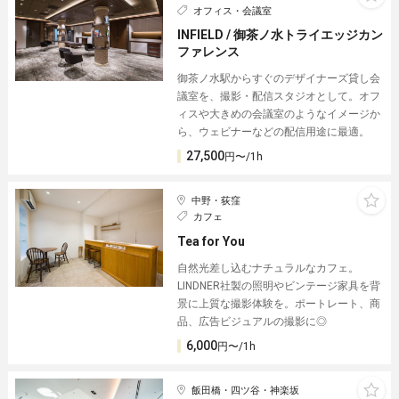
オフィス・会議室
INFIELD / 御茶ノ水トライエッジカン
ファレンス
御茶ノ水駅からすぐのデザイナーズ貸し会
議室を、撮影・配信スタジオとして。オフ
ィスや大きめの会議室のようなイメージか
ら、ウェビナーなどの配信用途に最適。
27,500
円〜/1h
中野・荻窪
カフェ
Tea for You
自然光差し込むナチュラルなカフェ。
LINDNER社製の照明やビンテージ家具を背
景に上質な撮影体験を。ポートレート、商
品、広告ビジュアルの撮影に◎
6,000
円〜/1h
飯田橋・四ツ谷・神楽坂