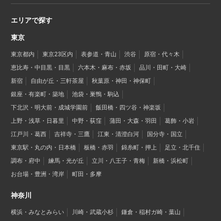
エリアで探す
東京
東京都内
東京23区内
表参道・青山
渋谷
原宿・代々木
恵比寿・中目黒・目黒
六本木・麻布・赤坂
品川・田町・大崎
新宿
自由が丘・三軒茶屋
秋葉原・神田・神保町
銀座・有楽町・築地
池袋・巣鴨・駒込
下北沢・明大前・成城学園前
飯田橋・四ツ谷・神楽坂
上野・浅草・日暮里
中野・荻窪
蒲田・大森・羽田
葛飾・小岩
江戸川・葛西
吉祥寺・三鷹
江東・清澄白河
国分寺・国立
東京駅・丸の内・日本橋
板橋・赤羽
錦糸町・押上
足立・北千住
調布・府中
練馬・光が丘
立川・八王子・青梅
新橋・浜松町
お台場・豊洲・湾岸
町田・多摩
神奈川
横浜・みなとみらい
川崎・武蔵小杉
鎌倉・稲村ガ崎・葉山