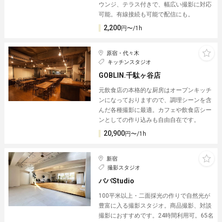
ウンジ、テラス付きで、幅広い撮影に対応
可能︎。有線接続も可能で配信にも。
2,200
円〜/1h
原宿・代々木
キッチンスタジオ
GOBLIN.千駄ヶ谷店
元飲食店の本格的な厨房はオープンキッチ
ンになっておりますので、調理シーンを含
んだ各種撮影に最適。カフェや飲食店シー
ンとしての作り込みも自由自在です。
20,900
円〜/1h
新宿
撮影スタジオ
ババStudio︎
100平米以上・二面採光の作りで自然光が
豊富に入る撮影スタジオ。商品撮影、対談
撮影におすすめです。24時間利用可。65名