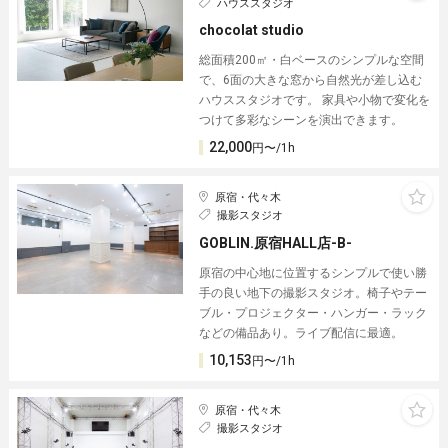
ハウススタジオ
chocolat studio
総面積200㎡・白ベースのシンプルな空間
で、6面の大きな窓から自然光が差し込む
ハウススタジオです。 家具や小物で変化を
つけて多彩なシーンを演出できます。
22,000
円〜/1h
原宿・代々木
撮影スタジオ
GOBLIN.原宿HALL店-B-
原宿の中心地に位置するシンプルで使い勝
手の良い地下の撮影スタジオ。椅子やテー
ブル・プロジェクター・ハンガー・ラック
などの備品あり。ライブ配信に最適。
10,153
円〜/1h
原宿・代々木
撮影スタジオ