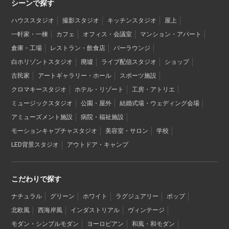
シーンで探す
ハウススタジオ
撮影スタジオ
キッチンスタジオ
屋上
一軒家・一棟
カフェ
オフィス・会議室
マンション・アパート
倉庫・工場
レストラン・飲食店
バーラウンジ
白ホリゾントスタジオ
廃墟
ライブ配信スタジオ
ショップ
古民家
アートギャラリー・ホール
スポーツ施設
クロマキースタジオ
ホテル・リゾート
工房・アトリエ
ミュージックスタジオ
公園・屋外
結婚式場・ウェディング会場
アミューズメント施設
病院・福祉施設
モーションキャプチャスタジオ
美容室・サロン
学校
LED背景スタジオ
アウトドア・キャンプ
こだわりで探す
ナチュラル
グリーン
ホワイト
ラグジュアリー
ポップ
北欧風
西海岸風
インダストリアル
ヴィンテージ
モダン・シンプルモダン
ヨーロピアン
和風・和モダン