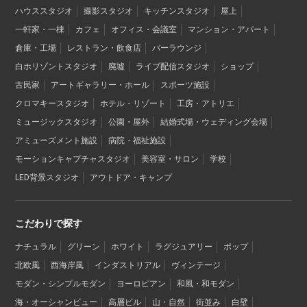
ハウススタジオ
撮影スタジオ
キッチンスタジオ
屋上
一軒家・一棟
カフェ
オフィス・会議室
マンション・アパート
倉庫・工場
レストラン・飲食店
バーラウンジ
白ホリゾントスタジオ
廃墟
ライブ配信スタジオ
ショップ
古民家
アートギャラリー・ホール
スポーツ施設
クロマキースタジオ
ホテル・リゾート
工房・アトリエ
ミュージックスタジオ
公園・屋外
結婚式場・ウェディング会場
アミューズメント施設
病院・福祉施設
モーションキャプチャスタジオ
美容室・サロン
学校
LED背景スタジオ
アウトドア・キャンプ
こだわりで探す
ナチュラル
グリーン
ホワイト
ラグジュアリー
ポップ
北欧風
西海岸風
インダストリアル
ヴィンテージ
モダン・シンプルモダン
ヨーロピアン
和風・和モダン
海・オーシャンビュー
高層ビル
山・自然
街並み
白壁