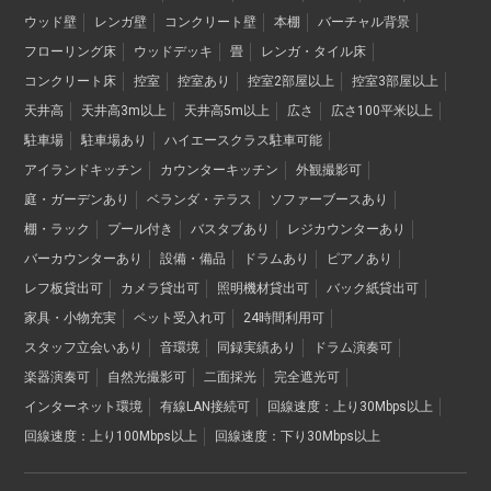
ウッド壁
レンガ壁
コンクリート壁
本棚
バーチャル背景
フローリング床
ウッドデッキ
畳
レンガ・タイル床
コンクリート床
控室
控室あり
控室2部屋以上
控室3部屋以上
天井高
天井高3m以上
天井高5m以上
広さ
広さ100平米以上
駐車場
駐車場あり
ハイエースクラス駐車可能
アイランドキッチン
カウンターキッチン
外観撮影可
庭・ガーデンあり
ベランダ・テラス
ソファーブースあり
棚・ラック
プール付き
バスタブあり
レジカウンターあり
バーカウンターあり
設備・備品
ドラムあり
ピアノあり
レフ板貸出可
カメラ貸出可
照明機材貸出可
バック紙貸出可
家具・小物充実
ペット受入れ可
24時間利用可
スタッフ立会いあり
音環境
同録実績あり
ドラム演奏可
楽器演奏可
自然光撮影可
二面採光
完全遮光可
インターネット環境
有線LAN接続可
回線速度：上り30Mbps以上
回線速度：上り100Mbps以上
回線速度：下り30Mbps以上