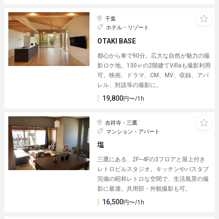
千葉
ホテル・リゾート
OTAKI BASE
都心から車で90分。広大な自然が魅力の撮
影ロケ地。130㎡の2階建てVillaも撮影利用
可。映画、ドラマ、CM、MV、収録、アパ
レル、対談等の撮影に。
19,800
円〜/1h
吉祥寺・三鷹
マンション・アパート
塩︎
三鷹にある、2F~4Fの3フロアと屋上付き
レトロビルスタジオ。キッチンやバスタブ
完備の昭和レトロな空間で、生活風景の撮
影に最適。共用部・外観撮影も可。
16,500
円〜/1h