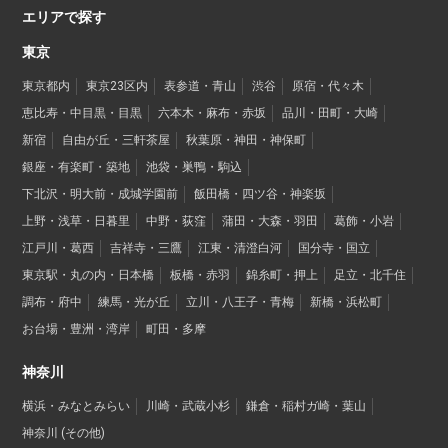
エリアで探す
東京
東京都内
東京23区内
表参道・青山
渋谷
原宿・代々木
恵比寿・中目黒・目黒
六本木・麻布・赤坂
品川・田町・大崎
新宿
自由が丘・三軒茶屋
秋葉原・神田・神保町
銀座・有楽町・築地
池袋・巣鴨・駒込
下北沢・明大前・成城学園前
飯田橋・四ツ谷・神楽坂
上野・浅草・日暮里
中野・荻窪
蒲田・大森・羽田
葛飾・小岩
江戸川・葛西
吉祥寺・三鷹
江東・清澄白河
国分寺・国立
東京駅・丸の内・日本橋
板橋・赤羽
錦糸町・押上
足立・北千住
調布・府中
練馬・光が丘
立川・八王子・青梅
新橋・浜松町
お台場・豊洲・湾岸
町田・多摩
神奈川
横浜・みなとみらい
川崎・武蔵小杉
鎌倉・稲村ガ崎・葉山
神奈川 (その他)