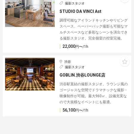
撮影スタジオ
STUDIO DA VINCI Ast
調理可能なアイランドキッチンやリビング
スペース、ペーパーバック撮影も可能なマ
ルチスペースなど多彩なシーンを演出でき
る撮影スタジオ。完全個室の控室完備。
22,000
円〜/1h
渋谷
撮影スタジオ
GOBLIN.渋谷LOUNGE店
渋谷駅直結の撮影スタジオ。ラウンジ風の
ゴージャスな空間でドラマチックな撮影・
映像制作が可能。最大960㎡、設備充実な
ので大規模なイベントにも最適。
56,100
円〜/1h