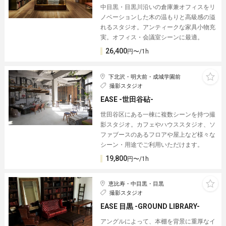
中目黒・目黒川沿いの倉庫兼オフィスをリ
ノベーションした木の温もりと高級感の溢
れるスタジオ。アンティークな家具小物充
実。オフィス・会議室シーンに最適。
26,400
円〜/1h
下北沢・明大前・成城学園前
撮影スタジオ
EASE -世田谷砧-
世田谷区にある一棟に複数シーンを持つ撮
影スタジオ。カフェやハウススタジオ、ソ
ファブースのあるフロアや屋上など様々な
シーン・用途でご利用いただけます。
19,800
円〜/1h
恵比寿・中目黒・目黒
撮影スタジオ
EASE 目黒 -GROUND LIBRARY-
アングルによって、本棚を背景に重厚なイ