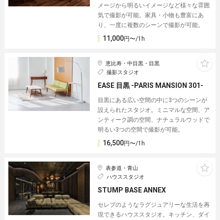
メージから明るいイメージなど様々な雰囲
気で撮影が可能。家具・小物も豊富にあ
り、一度に複数のシーンで撮影が可能。
11,000
円〜/1h
恵比寿・中目黒・目黒
撮影スタジオ
EASE 目黒 -PARIS MANSION 301-
目黒にある広い空間の中に3つのシーンが
設えられたスタジオ。ミニマルな空間、ア
ンティーク調の空間、ナチュラルウッドで
明るい3つの空間で撮影が可能。
16,500
円〜/1h
表参道・青山
ハウススタジオ
STUMP BASE ANNEX
セレブのようなラグジュアリーな生活を再
現できるハウススタジオ。キッチン、ダイ