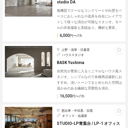
studio DA
無機質でクールなコンクリートや白壁をベ
ースにおしゃれな小道具を自在にレイアウ
トして様々な演出が可能なスタジオ。モー
ルの衣装撮影も実績あり。機材も豊富。
6,000
円〜/1h
上野・浅草・日暮里
ハウススタジオ
BASK Yushima
自然光が豊富に入るミニマルなハウス風ス
タジオ。シンプルなので各種商品撮影にお
すすめ。淡いトーンでまとめられた空間は
温かみのある繊細な雰囲気を演出。
16,500
円〜/1h
恵比寿・中目黒・目黒
オフィス・会議室
STUDIO-LP青葉台 / LP-1 オフィス