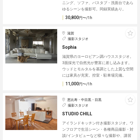
ニング、ソファ、バスタブ・洗面台であら
ゆるシーンを撮影可。同録実績あり。
30,800
円〜/1h
滋賀
撮影スタジオ
Sophia
滋賀県のヨーロピアン調ハウススタジオ。
3面採光で自然光が豊富に差し込みます。
ウッドとモルタルを基調とした上質な空間
には家具が充実。控室・駐車場完備。
11,000
円〜/1h
恵比寿・中目黒・目黒
撮影スタジオ
STUDIO CHILL
アイランドキッチン付き撮影スタジオ。ワ
ンフロアで生活シーン・各種商品撮影・対
談/インタビューなど様々な撮影や、講習