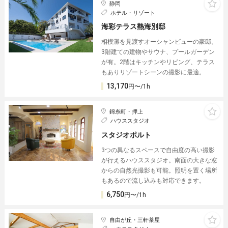
静岡
ホテル・リゾート
海彩テラス熱海別邸
相模灘を見渡すオーシャンビューの豪邸︎。
3階建ての建物やサウナ、プールガーデン
が有。2階はキッチンやリビング、テラス
もありリゾートシーンの撮影に最適。
13,170
円〜/1h
錦糸町・押上
ハウススタジオ
スタジオポルト
3つの異なるスペースで自由度の高い撮影
が行えるハウススタジオ。南面の大きな窓
からの自然光撮影も可能。照明を置く場所
もあるので流し込みも対応できます。
6,750
円〜/1h
自由が丘・三軒茶屋