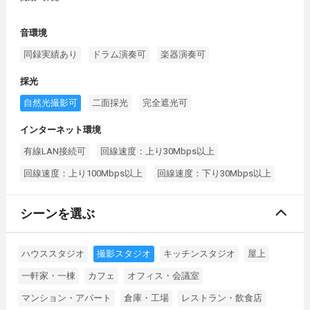
音環境
同録実績あり
ドラム演奏可
楽器演奏可
採光
自然光撮影可
二面採光
完全遮光可
インターネット環境
有線LAN接続可
回線速度：上り30Mbps以上
回線速度：上り100Mbps以上
回線速度：下り30Mbps以上
シーンを選ぶ
ハウススタジオ
撮影スタジオ
キッチンスタジオ
屋上
一軒家・一棟
カフェ
オフィス・会議室
マンション・アパート
倉庫・工場
レストラン・飲食店