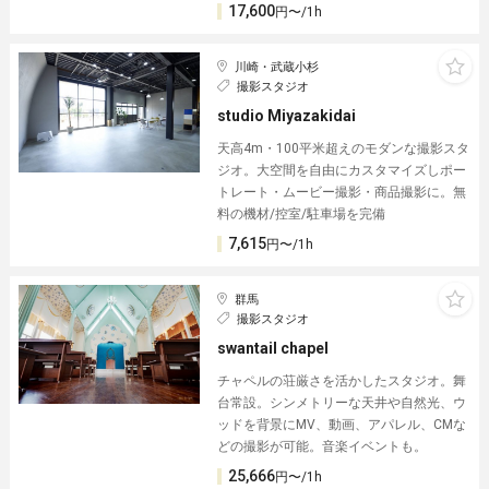
17,600
円〜/1h
川崎・武蔵小杉
撮影スタジオ
studio Miyazakidai
天高4m・100平米超えのモダンな撮影スタ
ジオ。大空間を自由にカスタマイズしポー
トレート・ムービー撮影・商品撮影に。無
料の機材/控室/駐車場を完備
7,615
円〜/1h
群馬
撮影スタジオ
swantail chapel
チャペルの荘厳さを活かしたスタジオ。舞
台常設。シンメトリーな天井や自然光、ウ
ッドを背景にMV、動画、アパレル、CMな
どの撮影が可能。音楽イベントも。
25,666
円〜/1h