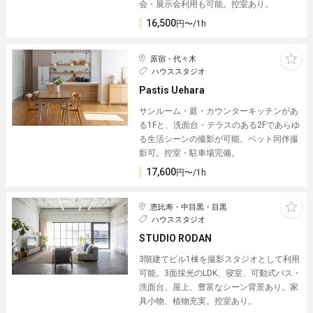
会・展示会利用も可能。控室あり。
16,500
円〜/1h
原宿・代々木
ハウススタジオ
Pastis Uehara︎
サンルーム・庭・カウンターキッチンがあ
る1Fと、洗面台・テラスのある2Fであらゆ
る生活シーンの撮影が可能。ペット同伴撮
影可。控室・駐車場完備。
17,600
円〜/1h
恵比寿・中目黒・目黒
ハウススタジオ
STUDIO RODAN
3階建てビル1棟を撮影スタジオとして利用
可能。3面採光のLDK、寝室、可動式バス・
洗面台、屋上、豊富なシーン背景あり。家
具小物、植物充実。控室あり。