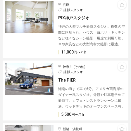
兵庫
撮影スタジオ
PIX神戸スタジオ
神戸の大型マルチ撮影スタジオ。複数の空
間に区切られ、ハウス・白ホリ・キッチン
など様々なシーン撮影・用途で利用可能。
車や家具などの大型商材の撮影に最適。
11,000
円〜/1h
神奈川 (その他)
撮影スタジオ
The PIER
湘南の海まで車で6分。アメリカ西海岸の
ダイナー風スタジオ。外観や駐車場含めて
撮影可。カフェ・レストランシーンに最
適。ウッドデッキのオープンスペース有。
5,500
円〜/1h
新橋・浜松町