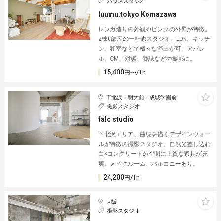
ハウススタジオ
luumu.tokyo Komazawa
レンガ造りの外観やピンクの外壁が特徴。
2棟6部屋の一軒家スタジオ。LDK、キッチ
ン、和室などで様々な演出が可。アパレ
ル、CM、対談、雑誌などの撮影に。
15,400
円〜/1h
下北沢・明大前・成城学園前
撮影スタジオ
falo studio
下北沢エリア、曲線を描くデザインウォー
ルが特徴の撮影スタジオ。自然光差し込む
白×コンクリートの空間に上質な家具が充
実。メイクルーム、バルコニーあり。
24,200
円/1h
大阪
撮影スタジオ