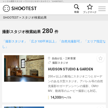
レンタル撮影スタジオ･ハウススタジオポータルサイト「SHOOTEST」
レンタル撮影スタジオ･ハウススタジオ検索のSHOO
検索
ブックマーク
SHOOTEST
>
スタジオ検索結果
280
撮影スタジオ検索結果
件
「撮影スタジオ」 「広さ100平米以上」「自然光撮影可」 「エリア指定な
し」
自由が丘・三軒茶屋
撮影スタジオ
HUDSON STUDIO & GARDEN
200㎡以上の敷地にスタジオ二つとガーデ
ンのある大型スタジオ。アパレル等の自然
光撮影やガーデンシーンの撮影、CMや
MV、動画等のムービー撮影にも対応。
14,300
円〜/1h