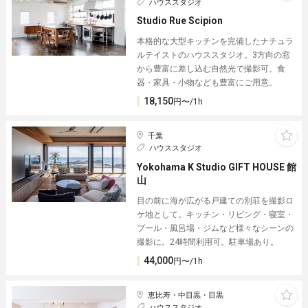
ハウススタジオ
Studio Rue Scipion
本格的な大型キッチンを完備したナチュラ
ルテイストのハウススタジオ。3方向の窓
から豊富に差し込む自然光で撮影可。食
器・家具・小物なども豊富にご用意。
18,150
円〜/1h
千葉
ハウススタジオ
Yokohama K Studio GIFT HOUSE 館
山︎
目の前に海が広がる戸建ての別荘を撮影ロ
ケ地として。キッチン・リビング・寝室・
プール・風呂場・ジムなど様々なシーンの
撮影に。24時間利用可。駐車場あり。
44,000
円〜/1h
恵比寿・中目黒・目黒
ハウススタジオ