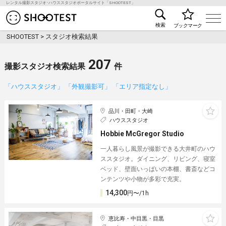
レンタル撮影スタジオ･ハウススタジオポータルサイト「SHOOTEST」
レンタル撮影スタジオ･ハウススタジオ検索のSHOO
検索
ブックマーク
SHOOTEST
>
スタジオ検索結果
207
撮影スタジオ検索結果
件
「ハウススタジオ」 「外観撮影可」 「エリア指定なし」
品川・田町・大崎
ハウススタジオ
Hobbie McGregor Studio
一人暮らし風景が撮影できる大井町のハウ
ススタジオ。ダイニング、リビング、寝室
ベッド、壁面いっぱいの本棚、書斎などコ
ンテンツや小物が多彩で充実。
14,300
円〜/1h
恵比寿・中目黒・目黒