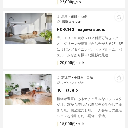
22,000
円/1h
品川・田町・大崎
撮影スタジオ
PORCH Shinagawa studio
品川エリアの複数フロア利用可能なスタジ
オ。グリーンが豊富で自然光が入る2F＋3F
はリビングダイニング、ベッドルーム、バ
スルームがあり様々な撮影に最適。
20,000
円〜/1h
恵比寿・中目黒・目黒
ハウススタジオ
101_studio
植物が豊富にあるナチュラルなハウススタ
ジオ。窓から差し込む自然光を生かして撮
影可能。完全遮光も可。一人暮らしの生活
シーンを撮影したい場合に最適。
15,000
円〜/1h