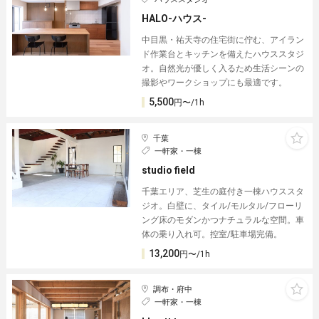
HALO-ハウス-
中目黒・祐天寺の住宅街に佇む、アイラン
ド作業台とキッチンを備えたハウススタジ
オ。自然光が優しく入るため生活シーンの
撮影やワークショップにも最適です。
5,500
円〜/1h
千葉
一軒家・一棟
studio field
千葉エリア、芝生の庭付き一棟ハウススタ
ジオ。白壁に、タイル/モルタル/フローリ
ング床のモダンかつナチュラルな空間。車
体の乗り入れ可。控室/駐車場完備。
13,200
円〜/1h
調布・府中
一軒家・一棟