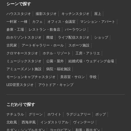
シーンで探す
ハウススタジオ
撮影スタジオ
キッチンスタジオ
屋上
一軒家・一棟
カフェ
オフィス・会議室
マンション・アパート
倉庫・工場
レストラン・飲食店
バーラウンジ
白ホリゾントスタジオ
廃墟
ライブ配信スタジオ
ショップ
古民家
アートギャラリー・ホール
スポーツ施設
クロマキースタジオ
ホテル・リゾート
工房・アトリエ
ミュージックスタジオ
公園・屋外
結婚式場・ウェディング会場
アミューズメント施設
病院・福祉施設
モーションキャプチャスタジオ
美容室・サロン
学校
LED背景スタジオ
アウトドア・キャンプ
こだわりで探す
ナチュラル
グリーン
ホワイト
ラグジュアリー
ポップ
北欧風
西海岸風
インダストリアル
ヴィンテージ
モダン・シンプルモダン
ヨーロピアン
和風・和モダン