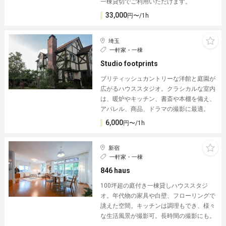
一棟貸切でご利用いただけます。
33,000
円〜/1h
埼玉
一軒家・一棟
Studio footprints
ブリティッシュカントリーな洋館と庭園が
広がるハウススタジオ。クラシカルな室内
は、暖炉やキッチン、書斎や本棚を備え、
アパレル、商品、ドラマの撮影に最適。
6,000
円〜/1h
新宿
一軒家・一棟
846 haus
100坪超の庭付き一棟貸しハウススタジ
オ。年代物の家具や白壁、フローリングで
誂えた空間。キッチンは調理もでき、様々
な生活風景が撮影可。長時間の撮影にも。