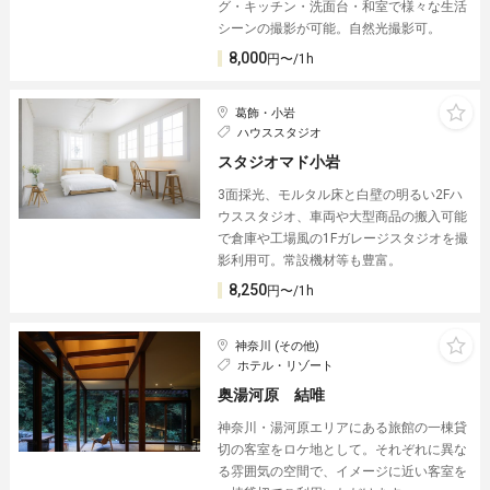
グ・キッチン・洗面台・和室で様々な生活
シーンの撮影が可能。自然光撮影可。
8,000
円〜/1h
葛飾・小岩
ハウススタジオ
スタジオマド小岩
3面採光、モルタル床と白壁の明るい2Fハ
ウススタジオ、車両や大型商品の搬入可能
で倉庫や工場風の1Fガレージスタジオを撮
影利用可。常設機材等も豊富。
8,250
円〜/1h
神奈川 (その他)
ホテル・リゾート
奥湯河原 結唯
神奈川・湯河原エリアにある旅館の一棟貸
切の客室をロケ地として。それぞれに異な
る雰囲気の空間で、イメージに近い客室を