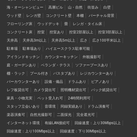
海・オーシャンビュー
高層ビル
山・自然
街並み
白壁
ウッド壁
レンガ壁
コンクリート壁
本棚
バーチャル背景
フローリング床
ウッドデッキ
畳
レンガ・タイル床
コンクリート床
控室
控室あり
控室2部屋以上
控室3部屋以上
天井高
天井高3m以上
天井高5m以上
広さ
広さ100平米以上
駐車場
駐車場あり
ハイエースクラス駐車可能
アイランドキッチン
カウンターキッチン
外観撮影可
庭・ガーデンあり
ベランダ・テラス
ソファーブースあり
棚・ラック
プール付き
バスタブあり
レジカウンターあり
バーカウンターあり
設備・備品
ドラムあり
ピアノあり
レフ板貸出可
カメラ貸出可
照明機材貸出可
バック紙貸出可
家具・小物充実
ペット受入れ可
24時間利用可
スタッフ立会いあり
音環境
同録実績あり
ドラム演奏可
楽器演奏可
自然光撮影可
二面採光
完全遮光可
インターネット環境
有線LAN接続可
回線速度：上り30Mbps以上
回線速度：上り100Mbps以上
回線速度：下り30Mbps以上