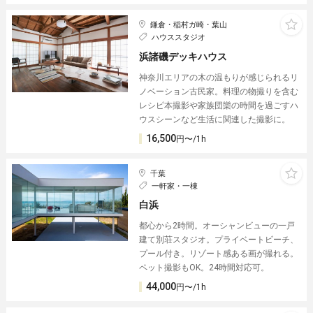
鎌倉・稲村ガ崎・葉山
ハウススタジオ
浜諸磯デッキハウス
神奈川エリアの木の温もりが感じられるリ
ノベーション古民家。料理の物撮りを含む
レシピ本撮影や家族団欒の時間を過ごすハ
ウスシーンなど生活に関連した撮影に。
16,500
円〜/1h
千葉
一軒家・一棟
白浜
都心から2時間。オーシャンビューの一戸
建て別荘スタジオ。プライベートビーチ、
プール付き。リゾート感ある画が撮れる。
ペット撮影もOK。24時間対応可。
44,000
円〜/1h