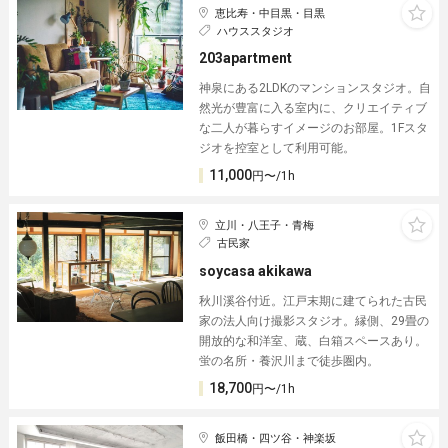
恵比寿・中目黒・目黒
ハウススタジオ
203apartment
神泉にある2LDKのマンションスタジオ。自
然光が豊富に入る室内に、クリエイティブ
な二人が暮らすイメージのお部屋。1Fスタ
ジオを控室として利用可能。
11,000
円〜/1h
立川・八王子・青梅
古民家
soycasa akikawa
秋川溪谷付近。江戸末期に建てられた古民
家の法人向け撮影スタジオ。縁側、29畳の
開放的な和洋室、蔵、白箱スペースあり。
蛍の名所・養沢川まで徒歩圏内。
18,700
円〜/1h
飯田橋・四ツ谷・神楽坂