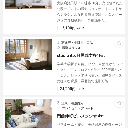
大阪府池田駅より徒歩10分。光に包まれた
北欧テイストの撮影スタジオ。トレンドか
らクラシカルな世界観まで対応。白とベー
ジュの可動壁あり。外観撮影可。
12,100
円〜/1h
恵比寿・中目黒・目黒
撮影スタジオ
studio itto目黒碑文谷1Fst
学芸大学駅より徒歩15分。自然光がたっぷ
り入り、ワンフロアながら約200平米とい
う広さ。シックで落ち着いた部屋をベース
に様々な背景・雰囲気で撮影可能。
24,200
円〜/1h
江東・清澄白河
マンション・アパート
門前仲町ビルスタジオ 4st
バスルーム・寝室・子供部屋の複数シーン