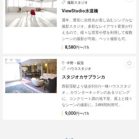
撮影スタジオ
ViewStudio水道橋
通年、豊富に自然光が差し込むシンプルな
撮影スタジオ。多彩なレイアウト変更が行
えるので、様々な背景や壁を利用して複数
シーンの撮影が可能。ペット撮影も可。
8,580
円〜/1h
中野・荻窪
ハウススタジオ
スタジオカサブランカ
西荻窪駅より徒歩5分の一棟ハウススタジ
オ 。カウンターキッチンのあるリビング
に、コンクリート調の地下室、屋上と様々
なシーンの撮影に。24時間利用可。
9,000
円〜/1h