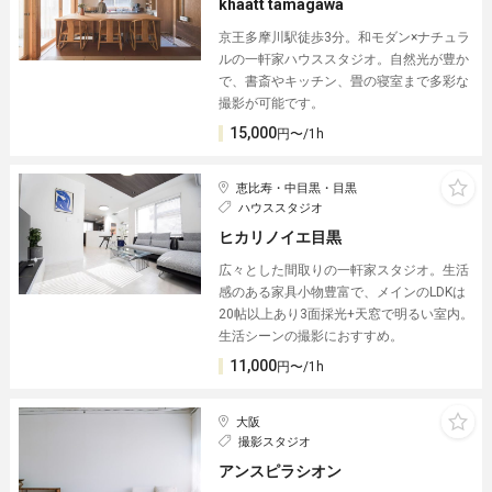
khaatt tamagawa
京王多摩川駅徒歩3分。和モダン×ナチュラ
ルの一軒家ハウススタジオ。自然光が豊か
で、書斎やキッチン、畳の寝室まで多彩な
撮影が可能です。
15,000
円〜/1h
恵比寿・中目黒・目黒
ハウススタジオ
ヒカリノイエ目黒
広々とした間取りの一軒家スタジオ。生活
感のある家具小物豊富で、メインのLDKは
20帖以上あり3面採光+天窓で明るい室内。
生活シーンの撮影におすすめ。
11,000
円〜/1h
大阪
撮影スタジオ
アンスピラシオン