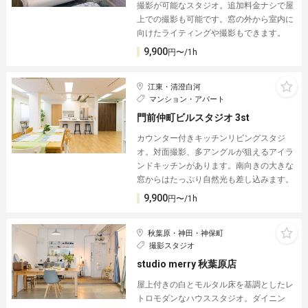
撮影が可能なスタジオ。追加料金ナシで屋
上での撮影も可能です。窓の外から室内に
向けたライティングや撮影もできます。
9,900
円〜/1h
江東・清澄白河
マンション・アパート
門前仲町ビルスタジオ 3st
カウンター付きキッチンリビングスタジ
オ。対面撮影、多アングルが狙えるアイラ
ンドキッチンがあります。南向きの大きな
窓からはたっぷり自然光も差し込みます。
9,900
円〜/1h
秋葉原・神田・神保町
撮影スタジオ
studio merry 秋葉原店︎
屋上付きの白とモルタル床を基調としたレ
トロモダンなハウススタジオ。︎ダイニン