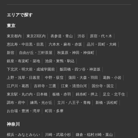
エリアで探す
東京
東京都内
東京23区内
表参道・青山
渋谷
原宿・代々木
恵比寿・中目黒・目黒
六本木・麻布・赤坂
品川・田町・大崎
新宿
自由が丘・三軒茶屋
秋葉原・神田・神保町
銀座・有楽町・築地
池袋・巣鴨・駒込
下北沢・明大前・成城学園前
飯田橋・四ツ谷・神楽坂
上野・浅草・日暮里
中野・荻窪
蒲田・大森・羽田
葛飾・小岩
江戸川・葛西
吉祥寺・三鷹
江東・清澄白河
国分寺・国立
東京駅・丸の内・日本橋
板橋・赤羽
錦糸町・押上
足立・北千住
調布・府中
練馬・光が丘
立川・八王子・青梅
新橋・浜松町
お台場・豊洲・湾岸
町田・多摩
神奈川
横浜・みなとみらい
川崎・武蔵小杉
鎌倉・稲村ガ崎・葉山