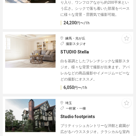
り入り、ワンフロアながら約200平米とい
う広さ。シックで落ち着いた部屋をベース
に様々な背景・雰囲気で撮影可能。
24,200
円〜/1h
練馬・光が丘
撮影スタジオ
STUDIO Stella
白を基調としたフレンチシックな撮影スタ
ジオ。様々な背景で撮影が出来ます。アパ
レルなどの商品撮影やイメージムービーな
どの撮影にオススメ。
6,050
円〜/1h
埼玉
一軒家・一棟
Studio footprints
ブリティッシュカントリーな洋館と庭園が
広がるハウススタジオ。クラシカルな室内