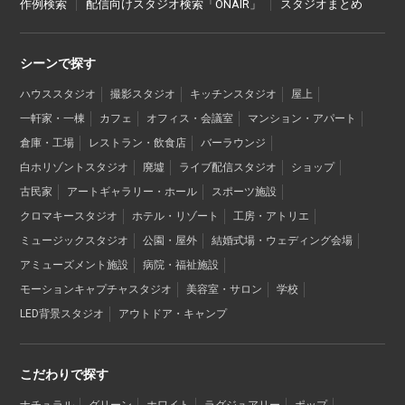
作例検索
配信向けスタジオ検索「ONAIR」
スタジオまとめ
シーンで探す
ハウススタジオ
撮影スタジオ
キッチンスタジオ
屋上
一軒家・一棟
カフェ
オフィス・会議室
マンション・アパート
倉庫・工場
レストラン・飲食店
バーラウンジ
白ホリゾントスタジオ
廃墟
ライブ配信スタジオ
ショップ
古民家
アートギャラリー・ホール
スポーツ施設
クロマキースタジオ
ホテル・リゾート
工房・アトリエ
ミュージックスタジオ
公園・屋外
結婚式場・ウェディング会場
アミューズメント施設
病院・福祉施設
モーションキャプチャスタジオ
美容室・サロン
学校
LED背景スタジオ
アウトドア・キャンプ
こだわりで探す