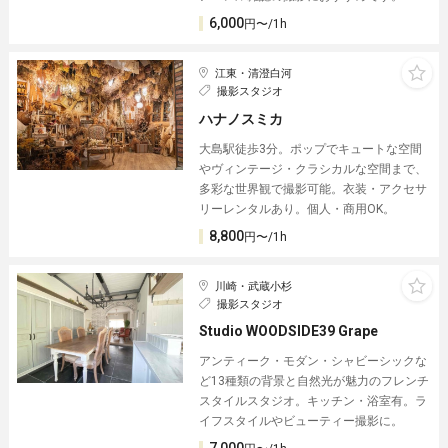
6,000
円〜/1h
江東・清澄白河
撮影スタジオ
ハナノスミカ
大島駅徒歩3分。ポップでキュートな空間
やヴィンテージ・クラシカルな空間まで、
多彩な世界観で撮影可能。衣装・アクセサ
リーレンタルあり。個人・商用OK。
8,800
円〜/1h
川崎・武蔵小杉
撮影スタジオ
Studio WOODSIDE39 Grape
アンティーク・モダン・シャビーシックな
ど13種類の背景と自然光が魅力のフレンチ
スタイルスタジオ。キッチン・浴室有。ラ
イフスタイルやビューティー撮影に。