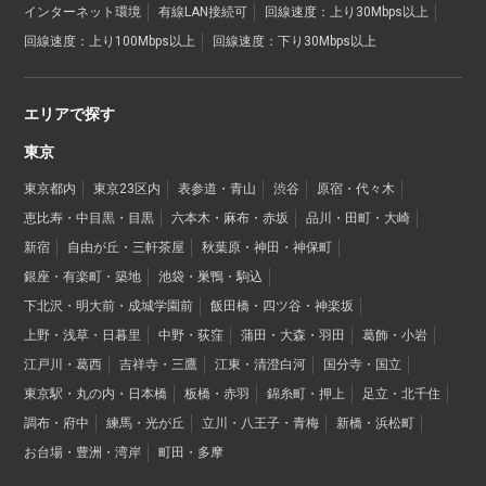
インターネット環境
有線LAN接続可
回線速度：上り30Mbps以上
回線速度：上り100Mbps以上
回線速度：下り30Mbps以上
エリアで探す
東京
東京都内
東京23区内
表参道・青山
渋谷
原宿・代々木
恵比寿・中目黒・目黒
六本木・麻布・赤坂
品川・田町・大崎
新宿
自由が丘・三軒茶屋
秋葉原・神田・神保町
銀座・有楽町・築地
池袋・巣鴨・駒込
下北沢・明大前・成城学園前
飯田橋・四ツ谷・神楽坂
上野・浅草・日暮里
中野・荻窪
蒲田・大森・羽田
葛飾・小岩
江戸川・葛西
吉祥寺・三鷹
江東・清澄白河
国分寺・国立
東京駅・丸の内・日本橋
板橋・赤羽
錦糸町・押上
足立・北千住
調布・府中
練馬・光が丘
立川・八王子・青梅
新橋・浜松町
お台場・豊洲・湾岸
町田・多摩