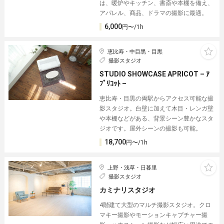
は、暖炉やキッチン、書斎や本棚を備え、
アパレル、商品、ドラマの撮影に最適。
6,000
円〜/1h
恵比寿・中目黒・目黒
撮影スタジオ
STUDIO SHOWCASE APRICOT – ｱ
ﾌﾟﾘｺｯﾄ –
恵比寿・目黒の両駅からアクセス可能な撮
影スタジオ。白壁に加えて木目・レンガ壁
や本棚などがある、背景シーン豊かなスタ
ジオです。屋外シーンの撮影も可能。
18,700
円〜/1h
上野・浅草・日暮里
撮影スタジオ
カミナリスタジオ
4階建て大型のマルチ撮影スタジオ。クロ
マキー撮影やモーションキャプチャー撮