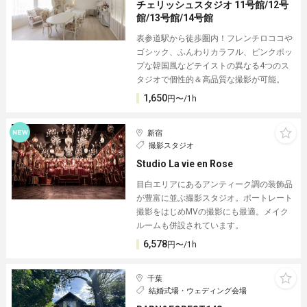
チェリッシュスタジオ 11号館/12号
館/13号館/14号館
表参道駅から徒歩圏内！フレンチロココや
ゴシック、ふんわりカラフル、ピンクポッ
プな韓国風などテイストの異なる4つのス
タジオで個性的＆高品質な撮影が可能。
1,650
円〜/1h
新宿
撮影スタジオ
Studio La vie en Rose
目白エリアにあるアンティーク調の装飾品
が豊富に並ぶ撮影スタジオ。ポートレート
撮影をはじめMVの撮影にも最適。メイク
ルームも併設されています。
6,578
円〜/1h
千葉
結婚式場・ウェディング会場