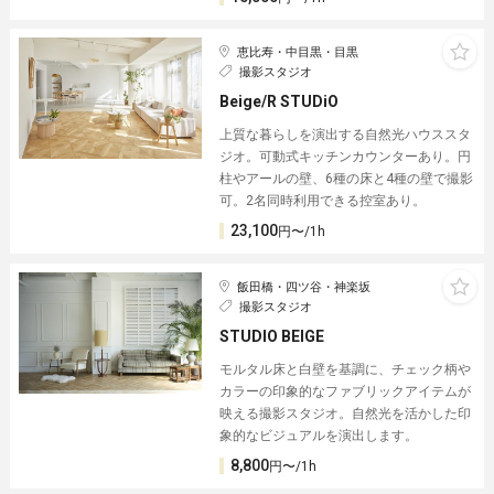
恵比寿・中目黒・目黒
撮影スタジオ
Beige/R STUDiO︎
上質な暮らしを演出する自然光ハウススタ
ジオ。可動式キッチンカウンターあり。円
柱やアールの壁、6種の床と4種の壁︎で撮影
可。2名同時利用できる控室あり。
23,100
円〜/1h
飯田橋・四ツ谷・神楽坂
撮影スタジオ
STUDIO BEIGE
モルタル床と白壁を基調に、チェック柄や
カラーの印象的なファブリックアイテムが
映える撮影スタジオ。自然光を活かした印
象的なビジュアルを演出します。
8,800
円〜/1h