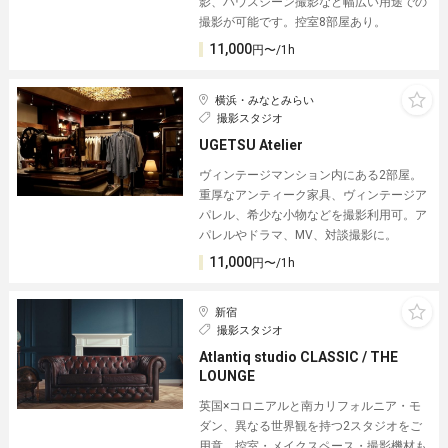
影、ハウスシーン撮影など幅広い用途での
撮影が可能です。控室8部屋あり。
11,000
円〜/1h
横浜・みなとみらい
撮影スタジオ
UGETSU Atelier
ヴィンテージマンション内にある2部屋。
重厚なアンティーク家具、ヴィンテージア
パレル、希少な小物などを撮影利用可。ア
パレルやドラマ、MV、対談撮影に。
11,000
円〜/1h
新宿
撮影スタジオ
Atlantiq studio CLASSIC / THE
LOUNGE
英国×コロニアルと南カリフォルニア・モ
ダン、異なる世界観を持つ2スタジオをご
用意。控室・メイクスペース・撮影機材も