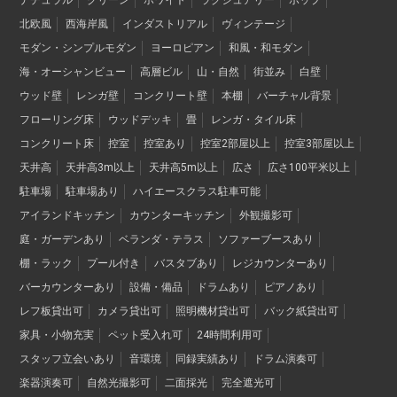
ナチュラル
グリーン
ホワイト
ラグジュアリー
ポップ
北欧風
西海岸風
インダストリアル
ヴィンテージ
モダン・シンプルモダン
ヨーロピアン
和風・和モダン
海・オーシャンビュー
高層ビル
山・自然
街並み
白壁
ウッド壁
レンガ壁
コンクリート壁
本棚
バーチャル背景
フローリング床
ウッドデッキ
畳
レンガ・タイル床
コンクリート床
控室
控室あり
控室2部屋以上
控室3部屋以上
天井高
天井高3m以上
天井高5m以上
広さ
広さ100平米以上
駐車場
駐車場あり
ハイエースクラス駐車可能
アイランドキッチン
カウンターキッチン
外観撮影可
庭・ガーデンあり
ベランダ・テラス
ソファーブースあり
棚・ラック
プール付き
バスタブあり
レジカウンターあり
バーカウンターあり
設備・備品
ドラムあり
ピアノあり
レフ板貸出可
カメラ貸出可
照明機材貸出可
バック紙貸出可
家具・小物充実
ペット受入れ可
24時間利用可
スタッフ立会いあり
音環境
同録実績あり
ドラム演奏可
楽器演奏可
自然光撮影可
二面採光
完全遮光可