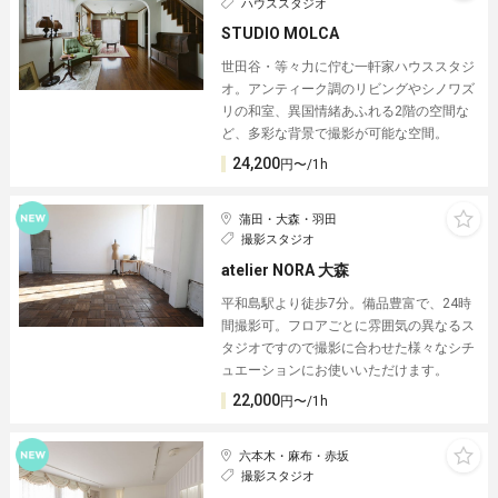
ハウススタジオ
STUDIO MOLCA
世田谷・等々力に佇む一軒家ハウススタジ
オ。アンティーク調のリビングやシノワズ
リの和室、異国情緒あふれる2階の空間な
ど、多彩な背景で撮影が可能な空間。
24,200
円〜/1h
蒲田・大森・羽田
撮影スタジオ
atelier NORA 大森
平和島駅より徒歩7分。備品豊富で、24時
間撮影可。フロアごとに雰囲気の異なるス
タジオですので撮影に合わせた様々なシチ
ュエーションにお使いいただけます。
22,000
円〜/1h
六本木・麻布・赤坂
撮影スタジオ