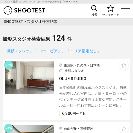
レンタル撮影スタジオ･ハウススタジオポータルサイト「SHOOTEST」
レンタル撮影スタジオ･ハウススタジオ検索のSHOO
検索
ブックマーク
SHOOTEST
>
スタジオ検索結果
124
撮影スタジオ検索結果
件
「撮影スタジオ」 「ヨーロピアン」 「エリア指定なし」
東京駅・丸の内・日本橋
撮影スタジオ
OLUE STUDIO
日本橋浜町の隠れ家ハウススタジオ。自然
光が差し込む室内は、北欧・ヨーロッパの
ヴィンテージ家具揃う上質な空間。スチー
ルムービー問わず幅広いシーンに対応。
6,300
円〜/1h
自由が丘・三軒茶屋