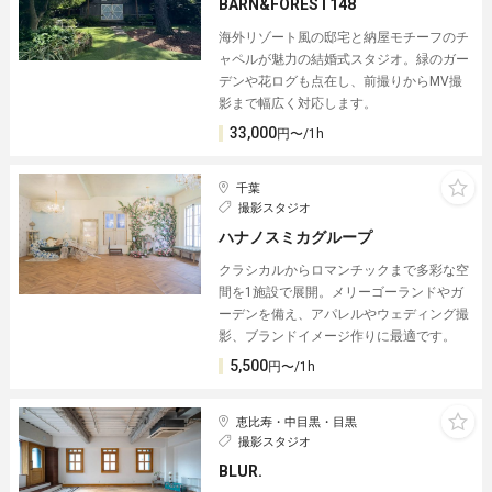
BARN&FOREST148
海外リゾート風の邸宅と納屋モチーフのチ
ャペルが魅力の結婚式スタジオ。緑のガー
デンや花ログも点在し、前撮りからMV撮
影まで幅広く対応します。
33,000
円〜/1h
千葉
撮影スタジオ
ハナノスミカグループ
クラシカルからロマンチックまで多彩な空
間を1施設で展開。メリーゴーランドやガ
ーデンを備え、アパレルやウェディング撮
影、ブランドイメージ作りに最適です。
5,500
円〜/1h
恵比寿・中目黒・目黒
撮影スタジオ
BLUR.