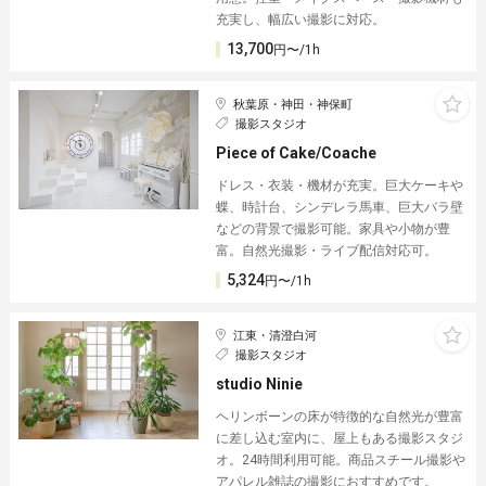
充実し、幅広い撮影に対応。
13,700
円〜/1h
秋葉原・神田・神保町
撮影スタジオ
Piece of Cake/Coache
ドレス・衣装・機材が充実。巨大ケーキや
蝶、時計台、シンデレラ馬車、巨大バラ壁
などの背景で撮影可能。家具や小物が豊
富。自然光撮影・ライブ配信対応可。
5,324
円〜/1h
江東・清澄白河
撮影スタジオ
studio Ninie
ヘリンボーンの床が特徴的な自然光が豊富
に差し込む室内に、屋上もある撮影スタジ
オ。24時間利用可能。商品スチール撮影や
アパレル雑誌の撮影におすすめです。