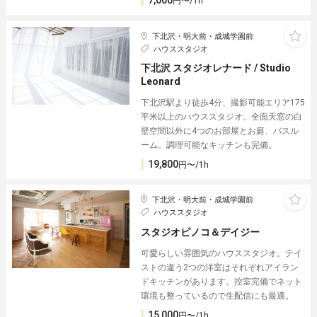
7,000
円〜/1h
下北沢・明大前・成城学園前
ハウススタジオ
下北沢 スタジオレナード / Studio
Leonard
下北沢駅より徒歩4分、撮影可能エリア175
平米以上のハウススタジオ。全面天窓の白
壁空間以外に4つのお部屋とお庭、バスル
ーム。調理可能なキッチンも完備。
19,800
円〜/1h
下北沢・明大前・成城学園前
ハウススタジオ
スタジオピノコ＆デイジー
可愛らしい雰囲気のハウススタジオ。テイ
ストの違う2つの洋室はそれぞれアイラン
ドキッチンがあります。控室完備でネット
環境も整っているので生配信にも最適。
15,000
円〜/1h