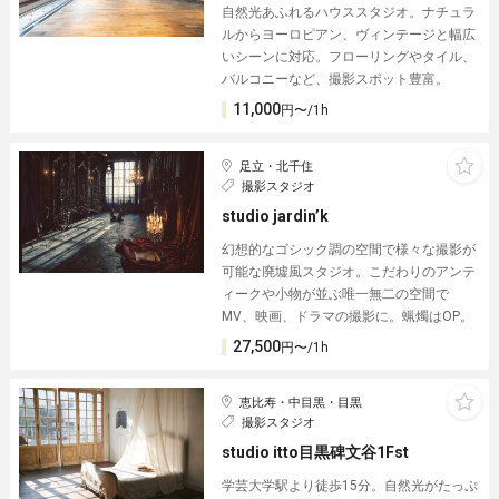
自然光あふれるハウススタジオ。ナチュラ
ルからヨーロピアン、ヴィンテージと幅広
いシーンに対応。フローリングやタイル、
バルコニーなど、撮影スポット豊富。
11,000
円〜/1h
足立・北千住
撮影スタジオ
studio jardin’k
幻想的なゴシック調の空間で様々な撮影が
可能な廃墟風スタジオ。こだわりのアンテ
ィークや小物が並ぶ唯一無二の空間で
MV、映画、ドラマの撮影に。蝋燭はOP。
27,500
円〜/1h
恵比寿・中目黒・目黒
撮影スタジオ
studio itto目黒碑文谷1Fst
学芸大学駅より徒歩15分。自然光がたっぷ