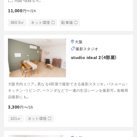
に。同録・収録も可。
11,000
円〜/1h
380.5㎡
ネット環境 ◯
駐車場 ◯
大阪
撮影スタジオ
studio ideal 2（4部屋）
大阪市内エリア。異なる4部屋で撮影できる撮影スタジオ。バスルーム・
キッチン・リビング、ベランダなどで一連の生活シーンを撮影可。各種商
品撮影にも。
3,300
円〜/1h
101㎡
ネット環境 ◯