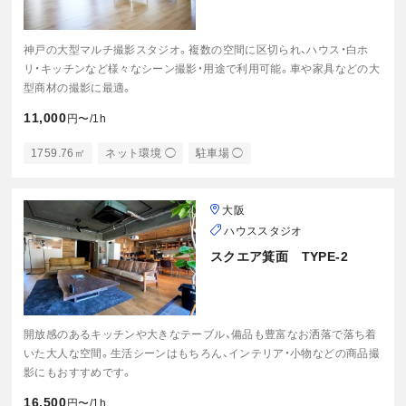
神戸の大型マルチ撮影スタジオ。複数の空間に区切られ、ハウス・白ホ
リ・キッチンなど様々なシーン撮影・用途で利用可能。車や家具などの大
型商材の撮影に最適。
11,000
円〜/1h
1759.76㎡
ネット環境 ◯
駐車場 ◯
大阪
ハウススタジオ
スクエア箕面 TYPE-2
開放感のあるキッチンや大きなテーブル、備品も豊富なお洒落で落ち着
いた大人な空間。生活シーンはもちろん、インテリア・小物などの商品撮
影にもおすすめです。
16,500
円〜/1h