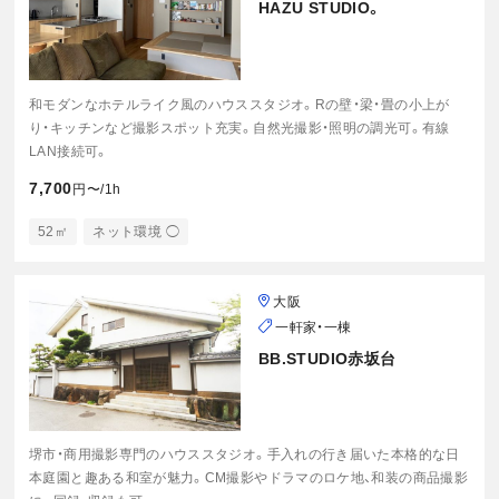
HAZU STUDIO。
和モダンなホテルライク風のハウススタジオ。Rの壁・梁・畳の小上が
り・キッチンなど撮影スポット充実。自然光撮影・照明の調光可。有線
LAN接続可。
7,700
円〜/1h
52㎡
ネット環境 ◯
大阪
一軒家・一棟
BB.STUDIO赤坂台
堺市・商用撮影専門のハウススタジオ。手入れの行き届いた本格的な日
本庭園と趣ある和室が魅力。CM撮影やドラマのロケ地、和装の商品撮影