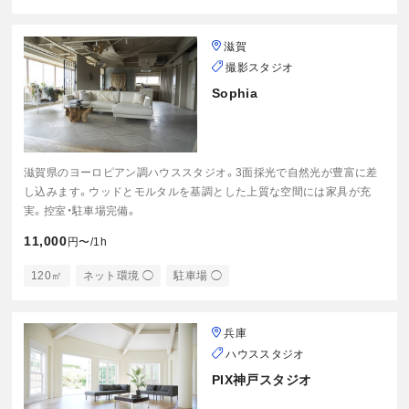
滋賀
撮影スタジオ
Sophia
滋賀県のヨーロピアン調ハウススタジオ。3面採光で自然光が豊富に差
し込みます。ウッドとモルタルを基調とした上質な空間には家具が充
実。控室・駐車場完備。
11,000
円〜/1h
120㎡
ネット環境 ◯
駐車場 ◯
兵庫
ハウススタジオ
PIX神戸スタジオ