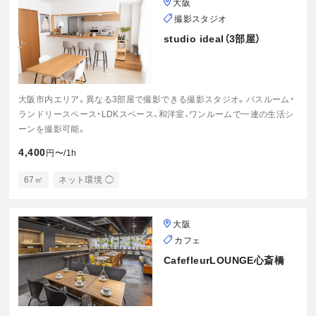
大阪
撮影スタジオ
studio ideal（3部屋）
大阪市内エリア。異なる3部屋で撮影できる撮影スタジオ。バスルーム・
ランドリースペース・LDKスペース、和洋室、ワンルームで一連の生活シ
ーンを撮影可能。
4,400
円〜/1h
67㎡
ネット環境 ◯
大阪
カフェ
CafefleurLOUNGE心斎橋