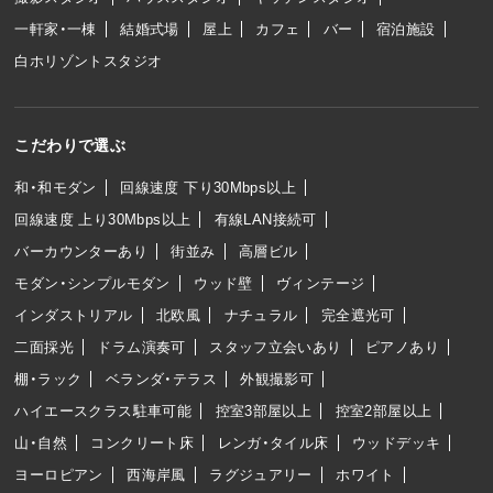
一軒家・一棟
結婚式場
屋上
カフェ
バー
宿泊施設
白ホリゾントスタジオ
こだわりで選ぶ
和・和モダン
回線速度 下り30Mbps以上
回線速度 上り30Mbps以上
有線LAN接続可
バーカウンターあり
街並み
高層ビル
モダン・シンプルモダン
ウッド壁
ヴィンテージ
インダストリアル
北欧風
ナチュラル
完全遮光可
二面採光
ドラム演奏可
スタッフ立会いあり
ピアノあり
棚・ラック
ベランダ・テラス
外観撮影可
ハイエースクラス駐車可能
控室3部屋以上
控室2部屋以上
山・自然
コンクリート床
レンガ・タイル床
ウッドデッキ
ヨーロピアン
西海岸風
ラグジュアリー
ホワイト