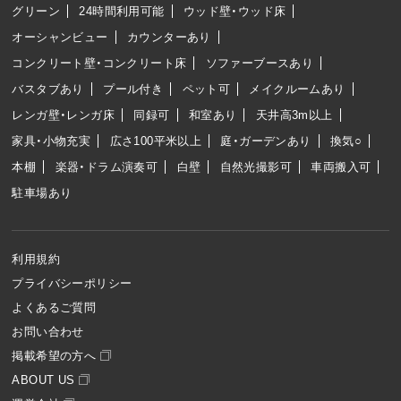
グリーン
24時間利用可能
ウッド壁・ウッド床
オーシャンビュー
カウンターあり
コンクリート壁・コンクリート床
ソファーブースあり
バスタブあり
プール付き
ペット可
メイクルームあり
レンガ壁・レンガ床
同録可
和室あり
天井高3m以上
家具・小物充実
広さ100平米以上
庭・ガーデンあり
換気○
本棚
楽器・ドラム演奏可
白壁
自然光撮影可
車両搬入可
駐車場あり
利用規約
プライバシーポリシー
よくあるご質問
お問い合わせ
掲載希望の方へ
ABOUT US