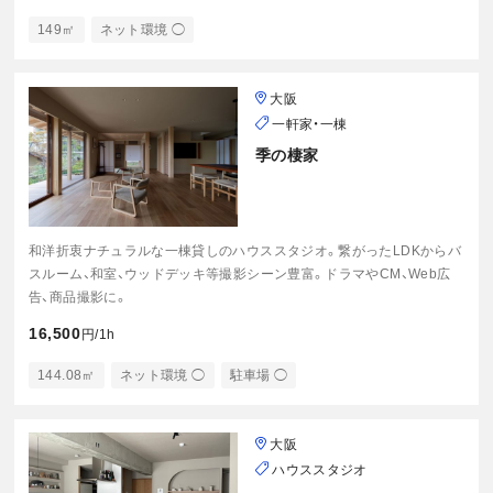
149㎡
ネット環境 ◯
大阪
一軒家・一棟
季の棲家
和洋折衷ナチュラルな一棟貸しのハウススタジオ。繋がったLDKからバ
スルーム、和室、ウッドデッキ等撮影シーン豊富。ドラマやCM、Web広
告、商品撮影に。
16,500
円/1h
144.08㎡
ネット環境 ◯
駐車場 ◯
大阪
ハウススタジオ