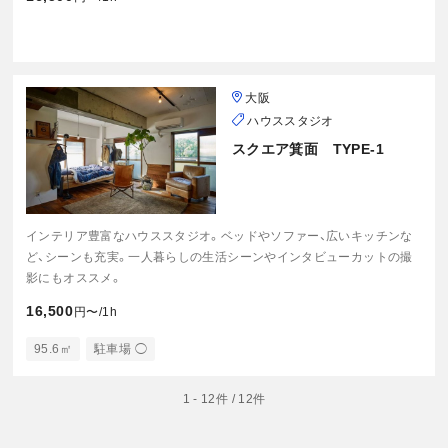
大阪
ハウススタジオ
スクエア箕面 TYPE-1
インテリア豊富なハウススタジオ。ベッドやソファー、広いキッチンな
ど、シーンも充実。一人暮らしの生活シーンやインタビューカットの撮
影にもオススメ。
16,500
円〜/1h
95.6㎡
駐車場 ◯
1 - 12件 / 12件