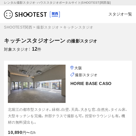
レンタル撮影スタジオ･ハウススタジオポータルサイト|SHOOTEST[関西版]
スタジオ一覧
SHOOTEST関西
>
撮影スタジオ
>
キッチンスタジオ
キッチンスタジオシーン
の撮影スタジオ
12
対象スタジオ：
件
大阪
撮影スタジオ
HORIE BASE CASO
北堀江の都市型スタジオ。緑樹、白壁、天高、大きな窓、自然光、タイル床、
大型キッチンを完備。外部テラスで撮影も可。控室やラウンジも有。機
材の無料貸出も。
10,890
円〜/1h