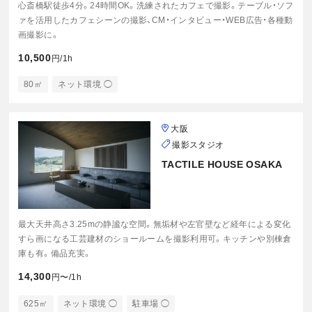
心斎橋駅徒歩4分。24時間OK。洗練されたカフェで撮影。テーブル・ソフ
ァを活用したカフェシーンの撮影、CM・インタビュー・WEB広告・各種動
画撮影に。
10,500
円/1h
80㎡
ネット環境 ◯
大阪
撮影スタジオ
TACTILE HOUSE OSAKA
最大天井高さ3.25mの静謐な空間。無垢材や左官壁など経年による変化
すら画になる工芸建材のショールームを撮影利用可。キッチンや別棟倉
庫も有。備品充実。
14,300
円〜/1h
625㎡
ネット環境 ◯
駐車場 ◯