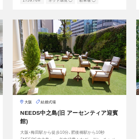
1759.76㎡
ネット環境 ◯
駐車場 ◯
大阪
結婚式場
NEEDS中之島(旧 アーセンティア迎賓
館)
大阪・梅田駅から徒歩10分、肥後橋駅から10秒