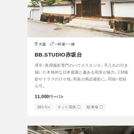
大阪
一軒家・一棟
BB.STUDIO赤坂台
堺市・商用撮影専門のハウススタジオ。手入れの行き
届いた本格的な日本庭園と趣ある和室が魅力。CM撮
影やドラマのロケ地、和装の商品撮影に。同録・収録
も可。
11,000
円〜/1h
380.5㎡
ネット環境 ◯
駐車場 ◯