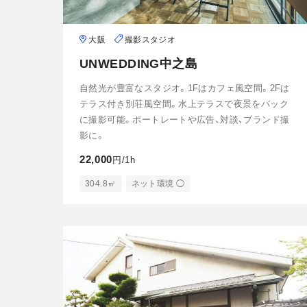
大阪
撮影スタジオ
UNWEDDING中之島
自然光が豊富なスタジオ。1Fはカフェ風空間。2Fは
テラス付き別荘風空間。水上テラスで夜景をバック
に撮影可能。ポートレートや広告、対談、ブランド撮
影に。
22,000
円/1h
304.8㎡
ネット環境 ◯