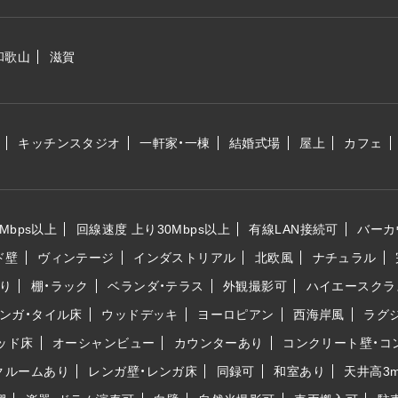
和歌山
滋賀
キッチンスタジオ
一軒家・一棟
結婚式場
屋上
カフェ
Mbps以上
回線速度 上り30Mbps以上
有線LAN接続可
バーカ
ド壁
ヴィンテージ
インダストリアル
北欧風
ナチュラル
り
棚・ラック
ベランダ・テラス
外観撮影可
ハイエースクラ
ンガ・タイル床
ウッドデッキ
ヨーロピアン
西海岸風
ラグ
ッド床
オーシャンビュー
カウンターあり
コンクリート壁・コ
クルームあり
レンガ壁・レンガ床
同録可
和室あり
天井高3