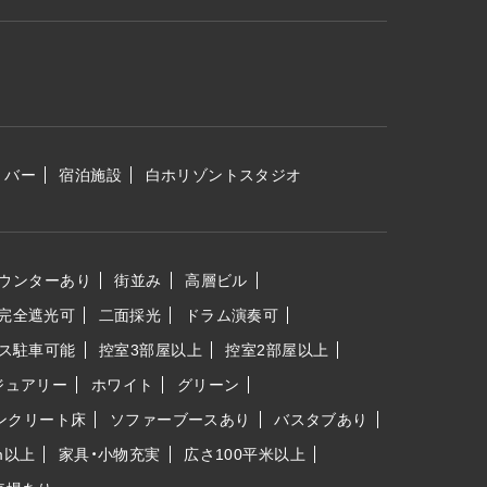
バー
宿泊施設
白ホリゾントスタジオ
ウンターあり
街並み
高層ビル
完全遮光可
二面採光
ドラム演奏可
ス駐車可能
控室3部屋以上
控室2部屋以上
ジュアリー
ホワイト
グリーン
ンクリート床
ソファーブースあり
バスタブあり
m以上
家具・小物充実
広さ100平米以上