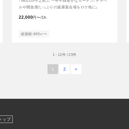
「NEEDS中之島」。一年中緑豊かなガーデン、チャペ
ルや開放感たっぷりの披露宴会場をロケ地に。
22,000
円〜/1h
総面積：400㎡〜
1 - 12件 / 23件
1
2
>
トップ
へ