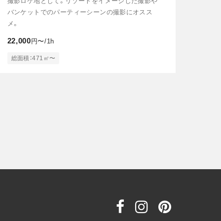
撮影ロケ地として。リゾートをイメージした撮影や
バンケットでのパーティーシーンの撮影にオスス
メ。
22,000
円〜/1h
総面積：471㎡〜