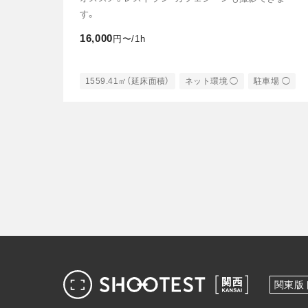
す。
16,000
円〜/1h
1559.41㎡（延床面積）
ネット環境 ◯
駐車場 ◯
関東版