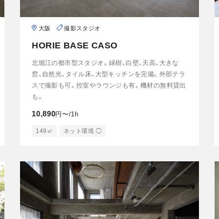
大阪
撮影スタジオ
HORIE BASE CASO
北堀江の都市型スタジオ。緑樹、白壁、天高、大きな
窓、自然光、タイル床、大型キッチンを完備。外部テラ
スで撮影も可。控室やラウンジも有。機材の無料貸出
も。
10,890
円〜/1h
149㎡
ネット環境 ◯