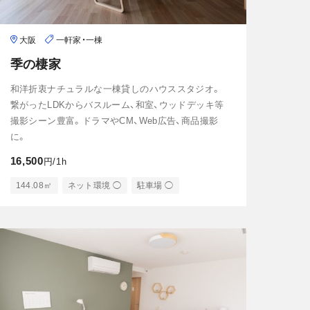
大阪
一軒家・一棟
季の棲家
和洋折衷ナチュラルな一棟貸しのハウススタジオ。
繋がったLDKからバスルーム、和室、ウッドデッキ等
撮影シーン豊富。ドラマやCM、Web広告、商品撮影
に。
16,500
円/1h
144.08㎡
ネット環境 ◯
駐車場 ◯