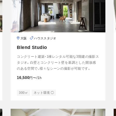
大阪
ハウススタジオ
Blend Studio
コンクリート建築・1棟レンタル可能な3階建の撮影ス
タジオ。白壁とコンクリート壁を基調とした開放感
のある空間で、様々なシーンの撮影が可能です。
16,500
円〜/1h
300㎡
ネット環境 ◯