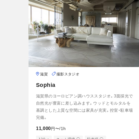
滋賀
撮影スタジオ
Sophia
滋賀県のヨーロピアン調ハウススタジオ。3面採光で
自然光が豊富に差し込みます。ウッドとモルタルを
基調とした上質な空間には家具が充実。控室・駐車場
完備。
11,000
円〜/1h