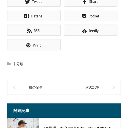
Tweet
Share
Hatena
Pocket
RSS
feedly
Pin it
未分類
関連記事