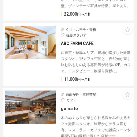
壁、ヴィンテージ家具が特徴。屋上あり。
22,000
円〜/1h
立川・八王子・青梅
撮影スタジオ
ABC FARM CAFE
西東京・昭島エリア、農場が隣接した撮影
スタジオ。1Fカフェ空間と、自然光が差し
込む温もりのある雰囲気が特徴の2F。カフ
ェ、インタビュー、物撮り撮影に。
11,000
円〜/1h
自由が丘・三軒茶屋
カフェ
goma to︎
木のぬくもりが感じられる温かみのあるカ
フェ撮影スタジオ。緑豊かなテラス席も
有。レストラン・カフェでの談笑シーンや
再現VTRの撮影に適した店舗です。