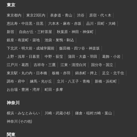
東京
東京都内
東京23区内
表参道・青山
渋谷
原宿・代々木
恵比寿・中目黒・目黒
六本木・麻布・赤坂
品川・田町・大崎
新宿
自由が丘・三軒茶屋
秋葉原・神田・神保町
銀座・有楽町・築地
池袋・巣鴨・駒込
下北沢・明大前・成城学園前
飯田橋・四ツ谷・神楽坂
上野・浅草・日暮里
中野・荻窪
蒲田・大森・羽田
葛飾・小岩
江戸川・葛西
吉祥寺・三鷹
江東・清澄白河
国分寺・国立
東京駅・丸の内・日本橋
板橋・赤羽
錦糸町・押上
足立・北千住
調布・府中
練馬・光が丘
立川・八王子・青梅
新橋・浜松町
お台場・豊洲・湾岸
町田・多摩
神奈川
横浜・みなとみらい
川崎・武蔵小杉
鎌倉・稲村ガ崎・葉山
神奈川 (その他)
関東