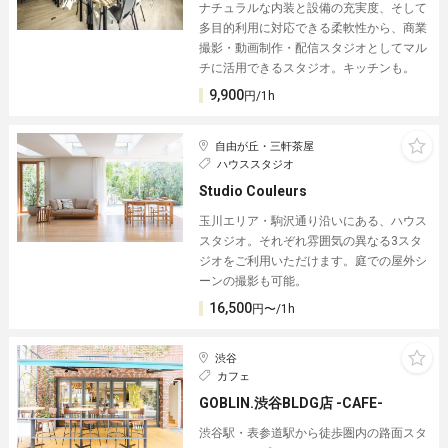
ナチュラルな内装と設備の充実度、そして
多目的利用に対応できる柔軟性から、商業
撮影・動画制作・配信スタジオとしてマル
チに活用できるスタジオ。キッチンも。
9,900
円/1h
自由が丘・三軒茶屋
ハウススタジオ
Studio Couleurs
玉川エリア・駒沢通り沿いにある、ハウス
スタジオ。それぞれ雰囲気の異なる3スタ
ジオをご利用いただけます。庭での屋外シ
ーンの撮影も可能。
16,500
円〜/1h
渋谷
カフェ
GOBLIN.渋谷BLDG店 -CAFE-
渋谷駅・表参道駅から徒歩圏内の路面スタ