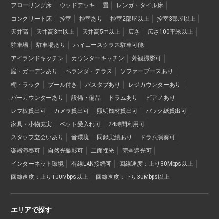
フローリング床
ウッドデッキ
畳
レンガ・タイル床
コンクリート床
控室
控室あり
控室2部屋以上
控室3部屋以上
天井高
天井高3m以上
天井高5m以上
広さ
広さ100平米以上
駐車場
駐車場あり
ハイエースクラス駐車可能
アイランドキッチン
カウンターキッチン
外観撮影可
庭・ガーデンあり
ベランダ・テラス
ソファーブースあり
棚・ラック
プール付き
バスタブあり
レジカウンターあり
バーカウンターあり
設備・備品
ドラムあり
ピアノあり
レフ板貸出可
カメラ貸出可
照明機材貸出可
バック紙貸出可
家具・小物充実
ペット受入れ可
24時間利用可
スタッフ立会いあり
音環境
同録実績あり
ドラム演奏可
楽器演奏可
自然光撮影可
二面採光
完全遮光可
インターネット環境
有線LAN接続可
回線速度：上り30Mbps以上
回線速度：上り100Mbps以上
回線速度：下り30Mbps以上
エリアで探す