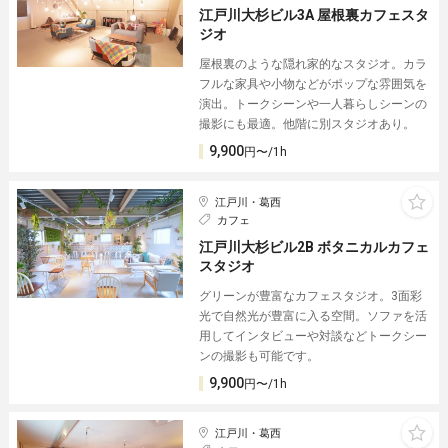
江戸川大杉ビル3A 屋根裏カフェスタ
ジオ
屋根裏のような隠れ家的なスタジオ。カラ
フルな家具や小物などがポップな雰囲気を
演出。トークシーンや一人暮らしシーンの
撮影にも最適。他階に別スタジオあり。
9,900
円〜/1h
江戸川・葛西
カフェ
江戸川大杉ビル2B ボタニカルカフェ
スタジオ
グリーンが豊富なカフェスタジオ。3面彩
光で自然光が豊富に入る空間。ソファを活
用してインタビューや対談などトークシー
ンの撮影も可能です。
9,900
円〜/1h
江戸川・葛西