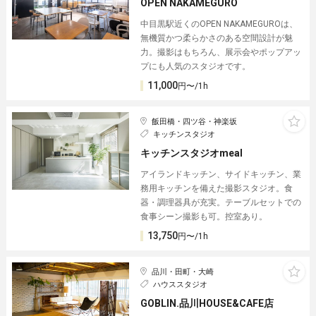
OPEN NAKAMEGURO
中目黒駅近くのOPEN NAKAMEGUROは、
無機質かつ柔らかさのある空間設計が魅
力。撮影はもちろん、展示会やポップアッ
プにも人気のスタジオです。
11,000
円〜/1h
飯田橋・四ツ谷・神楽坂
キッチンスタジオ
キッチンスタジオmeal
アイランドキッチン、サイドキッチン、業
務用キッチンを備えた撮影スタジオ。食
器・調理器具が充実。テーブルセットでの
食事シーン撮影も可。控室あり。
13,750
円〜/1h
品川・田町・大崎
ハウススタジオ
GOBLIN.品川HOUSE&CAFE店