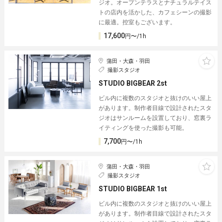
ジオ。オープンテラスとナチュラルテイス
トの店内を活かした、カフェシーンの撮影
に最適。控室もございます。
17,600
円〜/1h
蒲田・大森・羽田
撮影スタジオ
STUDIO BIGBEAR 2st
ビル内に複数のスタジオと抜けのいい屋上
があります。制作者目線で設計されたスタ
ジオはサンルームを設置しており、窓裏ラ
イティングを使った撮影も可能。
7,700
円〜/1h
蒲田・大森・羽田
撮影スタジオ
STUDIO BIGBEAR 1st
ビル内に複数のスタジオと抜けのいい屋上
があります。制作者目線で設計されたスタ