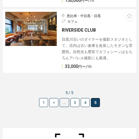
150,000
円〜/1h
恵比寿・中目黒・目黒
カフェ
RIVERSIDE CLUB
目黒川沿いのダイナーを撮影スタジオとし
て。店内は古い倉庫を改装したモダンな雰
囲気。自然光も豊富でカフェシーンはもち
ろんアパレル撮影にも最適。
33,000
円〜/1h
5 / 5
1
<
...
3
4
5