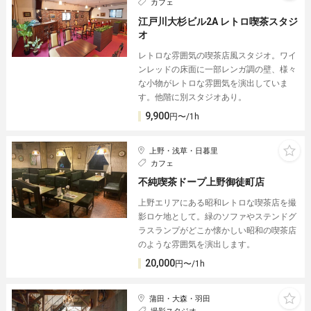
カフェ
江戸川大杉ビル2A レトロ喫茶スタジ
オ
レトロな雰囲気の喫茶店風スタジオ。ワイ
ンレッドの床面に一部レンガ調の壁、様々
な小物がレトロな雰囲気を演出していま
す。他階に別スタジオあり。
9,900
円〜/1h
上野・浅草・日暮里
カフェ
不純喫茶ドープ上野御徒町店
上野エリアにある昭和レトロな喫茶店を撮
影ロケ地として。緑のソファやステンドグ
ラスランプがどこか懐かしい昭和の喫茶店
のような雰囲気を演出します。
20,000
円〜/1h
蒲田・大森・羽田