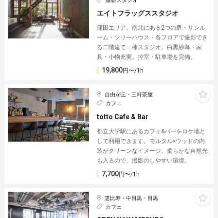
撮影スタジオ
エイトフラッグススタジオ
蒲田エリア。南北にある2つの庭・サンル
ーム・ツリーハウス・各フロアで撮影でき
る二階建て一棟スタジオ。白黒紗幕・家
具・小物充実。控室・駐車場を完備。
19,800
円〜/1h
自由が丘・三軒茶屋
カフェ
totto Cafe & Bar
都立大学駅にあるカフェ&バーをロケ地と
して利用できます。モルタル×ウッドの内
装がクリーンなイメージ。柔らかな自然光
も入るので、撮影のしやすい環境。
7,700
円〜/1h
恵比寿・中目黒・目黒
カフェ