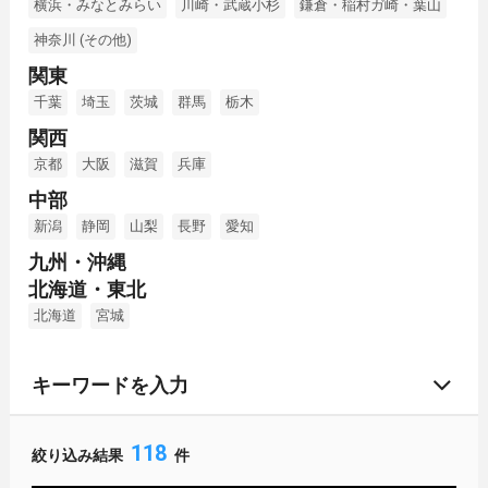
横浜・みなとみらい
川崎・武蔵小杉
鎌倉・稲村ガ崎・葉山
神奈川 (その他)
関東
千葉
埼玉
茨城
群馬
栃木
関西
京都
大阪
滋賀
兵庫
中部
新潟
静岡
山梨
長野
愛知
九州・沖縄
北海道・東北
北海道
宮城
キーワードを入力
118
絞り込み結果
件