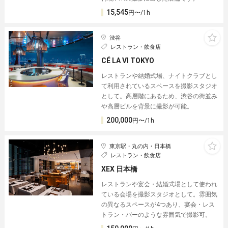
15,545
円〜/1h
渋谷
レストラン・飲食店
CÉ LA VI TOKYO
レストランや結婚式場、ナイトクラブとし
て利用されているスペースを撮影スタジオ
として。高層階にあるため、渋谷の街並み
や高層ビルを背景に撮影が可能。
200,000
円〜/1h
東京駅・丸の内・日本橋
レストラン・飲食店
XEX 日本橋
レストランや宴会・結婚式場として使われ
ている会場を撮影スタジオとして。雰囲気
の異なるスペースが4つあり、宴会・レス
トラン・バーのような雰囲気で撮影可。