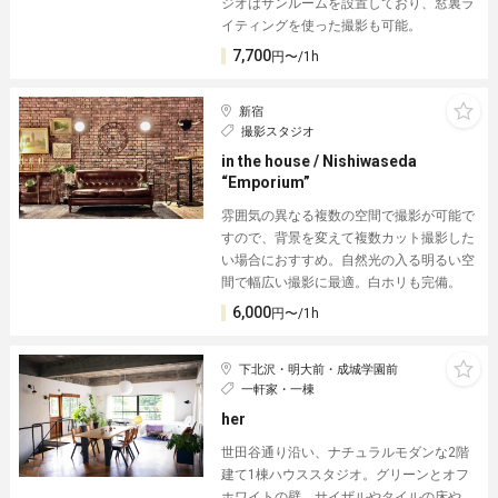
ジオはサンルームを設置しており、窓裏ラ
イティングを使った撮影も可能。
7,700
円〜/1h
新宿
撮影スタジオ
in the house / Nishiwaseda
“Emporium”
雰囲気の異なる複数の空間で撮影が可能で
すので、背景を変えて複数カット撮影した
い場合におすすめ。自然光の入る明るい空
間で幅広い撮影に最適。白ホリも完備。
6,000
円〜/1h
下北沢・明大前・成城学園前
一軒家・一棟
her
世田谷通り沿い、ナチュラルモダンな2階
建て1棟ハウススタジオ。グリーンとオフ
ホワイトの壁、サイザルやタイルの床や