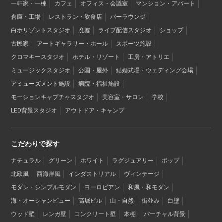
一軒家・一棟
カフェ
オフィス・会議室
マンション・アパート
倉庫・工場
レストラン・飲食店
バーラウンジ
白ホリゾントスタジオ
廃墟
ライブ配信スタジオ
ショップ
古民家
アートギャラリー・ホール
スポーツ施設
クロマキースタジオ
ホテル・リゾート
工房・アトリエ
ミュージックスタジオ
公園・屋外
結婚式場・ウェディング会場
アミューズメント施設
病院・福祉施設
モーションキャプチャスタジオ
美容室・サロン
学校
LED背景スタジオ
アウトドア・キャンプ
こだわりで探す
ナチュラル
グリーン
ホワイト
ラグジュアリー
ポップ
北欧風
西海岸風
インダストリアル
ヴィンテージ
モダン・シンプルモダン
ヨーロピアン
和風・和モダン
海・オーシャンビュー
高層ビル
山・自然
街並み
白壁
ウッド壁
レンガ壁
コンクリート壁
本棚
バーチャル背景