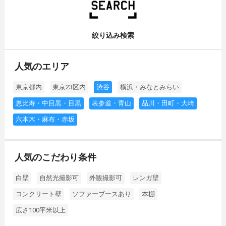
絞り込み検索
人気のエリア
東京都内
東京23区内
渋谷
横浜・みなとみらい
恵比寿・中目黒・目黒
表参道・青山
品川・田町・大崎
六本木・麻布・赤坂
人気のこだわり条件
白壁
自然光撮影可
外観撮影可
レンガ壁
コンクリート壁
ソファーブースあり
本棚
広さ100平米以上