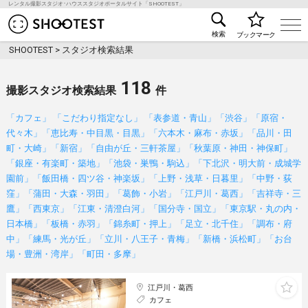
レンタル撮影スタジオ･ハウススタジオポータルサイト「SHOOTEST」
レンタル撮影スタジオ･ハウススタジオ検索のSHOO
検索
ブックマーク
SHOOTEST
>
スタジオ検索結果
118
撮影スタジオ検索結果
件
「カフェ」 「こだわり指定なし」 「表参道・青山」「渋谷」「原宿・
代々木」「恵比寿・中目黒・目黒」「六本木・麻布・赤坂」「品川・田
町・大崎」「新宿」「自由が丘・三軒茶屋」「秋葉原・神田・神保町」
「銀座・有楽町・築地」「池袋・巣鴨・駒込」「下北沢・明大前・成城学
園前」「飯田橋・四ツ谷・神楽坂」「上野・浅草・日暮里」「中野・荻
窪」「蒲田・大森・羽田」「葛飾・小岩」「江戸川・葛西」「吉祥寺・三
鷹」「西東京」「江東・清澄白河」「国分寺・国立」「東京駅・丸の内・
日本橋」「板橋・赤羽」「錦糸町・押上」「足立・北千住」「調布・府
中」「練馬・光が丘」「立川・八王子・青梅」「新橋・浜松町」「お台
場・豊洲・湾岸」「町田・多摩」
江戸川・葛西
カフェ