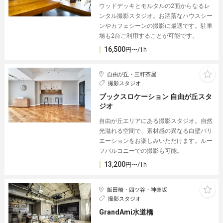
ウッドデッキとモルタルの2面からなるレ
ンタル撮影スタジオ。お洒落なハウスシー
ンやカフェシーンの撮影に最適です。駐車
場も2台ご利用することが可能です。
16,500
円〜/1h
自由が丘・三軒茶屋
撮影スタジオ
ブックスロケーション 自由が丘スタ
ジオ
自由が丘エリアにある撮影スタジオ。自然
光溢れる空間で、素材感の異なる白壁バリ
エーションをお楽しみいただけます。ルー
フバルコニーでの撮影も可能。
13,200
円〜/1h
飯田橋・四ツ谷・神楽坂
撮影スタジオ
GrandAmi水道橋