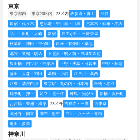
東京
東京都内
東京23区内
23区内
表参道・青山
渋谷
原宿・代々木
恵比寿・中目黒・目黒
六本木・麻布・赤坂
品川・田町・大崎
新宿
自由が丘・三軒茶屋
秋葉原・神田・神保町
銀座・有楽町・築地
池袋・巣鴨・駒込
下北沢・明大前・成城学園前
飯田橋・四ツ谷・神楽坂
上野・浅草・日暮里
中野・荻窪
蒲田・大森・羽田
葛飾・小岩
江戸川・葛西
江東・清澄白河
東京駅・丸の内・日本橋
板橋・赤羽
錦糸町・押上
足立・北千住
練馬・光が丘
新橋・浜松町
お台場・豊洲・湾岸
23区外
吉祥寺・三鷹
西東京
国分寺・国立
調布・府中
立川・八王子・青梅
町田・多摩
神奈川