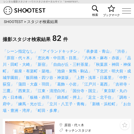
レンタル撮影スタジオ･ハウススタジオポータルサイト「SHOOTEST」
レンタル撮影スタジオ･ハウススタジオ検索のSHOO
検索
ブックマーク
SHOOTEST
>
スタジオ検索結果
82
撮影スタジオ検索結果
件
「シーン指定なし」 「アイランドキッチン」 「表参道・青山」「渋谷」
「原宿・代々木」「恵比寿・中目黒・目黒」「六本木・麻布・赤坂」「品
川・田町・大崎」「新宿」「自由が丘・三軒茶屋」「秋葉原・神田・神保
町」「銀座・有楽町・築地」「池袋・巣鴨・駒込」「下北沢・明大前・成
城学園前」「飯田橋・四ツ谷・神楽坂」「上野・浅草・日暮里」「中野・
荻窪」「蒲田・大森・羽田」「葛飾・小岩」「江戸川・葛西」「吉祥寺・
三鷹」「西東京」「江東・清澄白河」「国分寺・国立」「東京駅・丸の
内・日本橋」「板橋・赤羽」「錦糸町・押上」「足立・北千住」「調布・
府中」「練馬・光が丘」「立川・八王子・青梅」「新橋・浜松町」「お台
場・豊洲・湾岸」「町田・多摩」
原宿・代々木
キッチンスタジオ