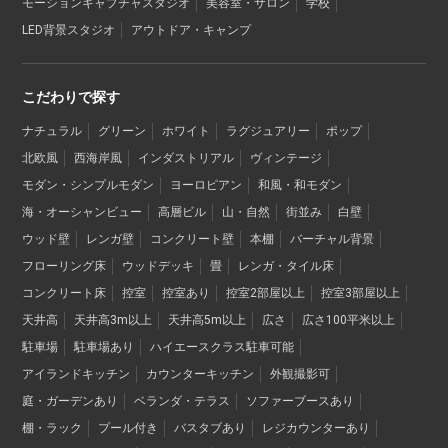
モーションキャプチャスタジオ
美容室・サロン
学校
LED背景スタジオ
アウトドア・キャンプ
こだわりで探す
ナチュラル
グリーン
ホワイト
ラグジュアリー
ポップ
北欧風
西海岸風
インダストリアル
ヴィンテージ
モダン・シンプルモダン
ヨーロピアン
和風・和モダン
海・オーシャンビュー
高層ビル
山・自然
街並み
白壁
ウッド壁
レンガ壁
コンクリート壁
本棚
バーチャル背景
フローリング床
ウッドデッキ
畳
レンガ・タイル床
コンクリート床
控室
控室あり
控室2部屋以上
控室3部屋以上
天井高
天井高3m以上
天井高5m以上
広さ
広さ100平米以上
駐車場
駐車場あり
ハイエースクラス駐車可能
アイランドキッチン
カウンターキッチン
外観撮影可
庭・ガーデンあり
ベランダ・テラス
ソファーブースあり
棚・ラック
プール付き
バスタブあり
レジカウンターあり