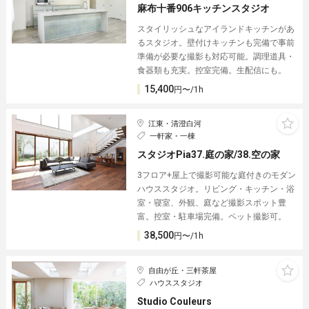
麻布十番906キッチンスタジオ
スタイリッシュなアイランドキッチンがあ
るスタジオ。壁付けキッチンも完備で事前
準備が必要な撮影も対応可能。調理道具・
食器類も充実。控室完備。生配信にも。
15,400
円〜/1h
江東・清澄白河
一軒家・一棟
スタジオPia37.庭の家/38.空の家
3フロア+屋上で撮影可能な庭付きのモダン
ハウススタジオ。リビング・キッチン・浴
室・寝室、外観、庭など撮影スポット豊
富。控室・駐車場完備。ペット撮影可。
38,500
円〜/1h
自由が丘・三軒茶屋
ハウススタジオ
Studio Couleurs