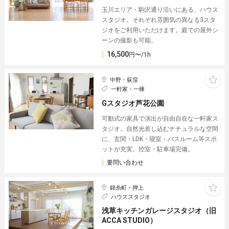
玉川エリア・駒沢通り沿いにある、ハウス
スタジオ。それぞれ雰囲気の異なる3スタ
ジオをご利用いただけます。庭での屋外シ
ーンの撮影も可能。
16,500
円〜/1h
中野・荻窪
一軒家・一棟
Gスタジオ芦花公園
可動式の家具で演出が自由自在な一軒家ス
タジオ。自然光差し込むナチュラルな空間
に、玄関・LDK・寝室・バスルーム等スポ
ットが充実。控室・駐車場完備。
要問い合わせ
錦糸町・押上
ハウススタジオ
浅草キッチンガレージスタジオ（旧
ACCA STUDIO）