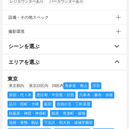
レジカウンターあり
バーカウンターあり
設備・その他スペック
撮影環境
シーンを選ぶ
エリアを選ぶ
東京
東京都内
東京23区内
23区内
表参道・青山
渋谷
原宿・代々木
恵比寿・中目黒・目黒
六本木・麻布・赤坂
品川・田町・大崎
新宿
自由が丘・三軒茶屋
秋葉原・神田・神保町
銀座・有楽町・築地
池袋・巣鴨・駒込
下北沢・明大前・成城学園前