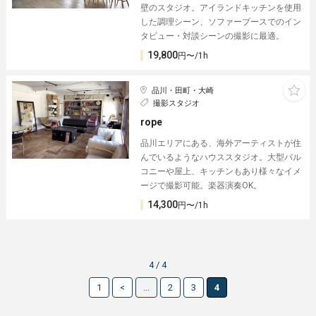
壁のスタジオ。アイランドキッチンを使用
した調理シーン、ソファーブースでのイン
タビュー・対談シーンの撮影に最適。
19,800
円〜/1h
品川・田町・大崎
撮影スタジオ
rope
品川エリアにある、海外アーティストが住
んでいるようなハウススタジオ。大型バル
コニーや屋上、キッチンもあり様々なイメ
ージで撮影可能。楽器演奏OK。
14,300
円〜/1h
4 / 4
1
<
...
2
3
4