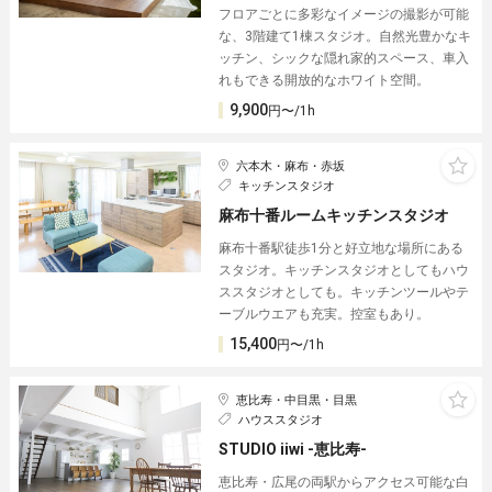
フロアごとに多彩なイメージの撮影が可能
な、3階建て1棟スタジオ。自然光豊かなキ
ッチン、シックな隠れ家的スペース、車入
れもできる開放的なホワイト空間。
9,900
円〜/1h
六本木・麻布・赤坂
キッチンスタジオ
麻布十番ルームキッチンスタジオ
麻布十番駅徒歩1分と好立地な場所にある
スタジオ。キッチンスタジオとしてもハウ
ススタジオとしても。キッチンツールやテ
ーブルウエアも充実。控室もあり。
15,400
円〜/1h
恵比寿・中目黒・目黒
ハウススタジオ
STUDIO iiwi -恵比寿-
恵比寿・広尾の両駅からアクセス可能な白