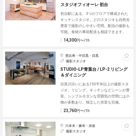
スタジオフィオーレ 初台
初台駅にある、3つのフロアで構成された
キッチンスタジオ。どのスタジオも自然光
豊富で撮影のしやすい空間。配信の撮影も
可能。食材の事前配送も相談できます。
14,300
円〜/1h
恵比寿・中目黒・目黒
撮影スタジオ
STUDIO-LP青葉台 / LP-2 リビング
＆ダイニング
目黒川沿いにある150平米以上の撮影スタ
ジオ。リビング、キッチンなどシーンが豊
富。シンプルモダンな雰囲気の空間には小
物が多数あり。独立した控室も完備。
23,760
円〜/1h
六本木・麻布・赤坂
撮影スタジオ