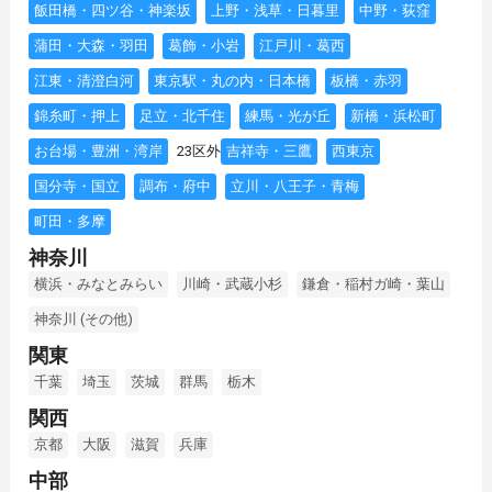
飯田橋・四ツ谷・神楽坂
上野・浅草・日暮里
中野・荻窪
蒲田・大森・羽田
葛飾・小岩
江戸川・葛西
江東・清澄白河
東京駅・丸の内・日本橋
板橋・赤羽
錦糸町・押上
足立・北千住
練馬・光が丘
新橋・浜松町
お台場・豊洲・湾岸
23区外
吉祥寺・三鷹
西東京
国分寺・国立
調布・府中
立川・八王子・青梅
町田・多摩
神奈川
横浜・みなとみらい
川崎・武蔵小杉
鎌倉・稲村ガ崎・葉山
神奈川 (その他)
関東
千葉
埼玉
茨城
群馬
栃木
関西
京都
大阪
滋賀
兵庫
中部