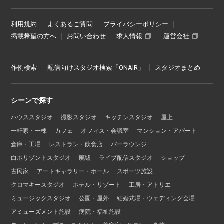
利用規約
よくあるご質問
プライバシーポリシー
掲載希望の方へ
お問い合わせ
求人情報
運営会社
作例検索
配信向けスタジオ検索「ONAIR」
スタジオまとめ
シーンで探す
ハウススタジオ
撮影スタジオ
キッチンスタジオ
屋上
一軒家・一棟
カフェ
オフィス・会議室
マンション・アパート
倉庫・工場
レストラン・飲食店
バーラウンジ
白ホリゾントスタジオ
廃墟
ライブ配信スタジオ
ショップ
古民家
アートギャラリー・ホール
スポーツ施設
クロマキースタジオ
ホテル・リゾート
工房・アトリエ
ミュージックスタジオ
公園・屋外
結婚式場・ウェディング会場
アミューズメント施設
病院・福祉施設