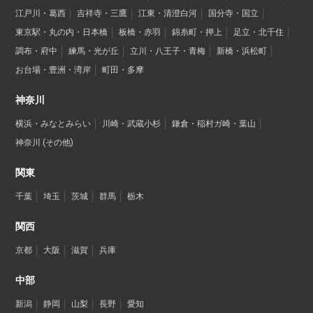
江戸川・葛西
吉祥寺・三鷹
江東・清澄白河
国分寺・国立
東京駅・丸の内・日本橋
板橋・赤羽
錦糸町・押上
足立・北千住
調布・府中
練馬・光が丘
立川・八王子・青梅
新橋・浜松町
お台場・豊洲・湾岸
町田・多摩
神奈川
横浜・みなとみらい
川崎・武蔵小杉
鎌倉・稲村ガ崎・葉山
神奈川 (その他)
関東
千葉
埼玉
茨城
群馬
栃木
関西
京都
大阪
滋賀
兵庫
中部
新潟
静岡
山梨
長野
愛知