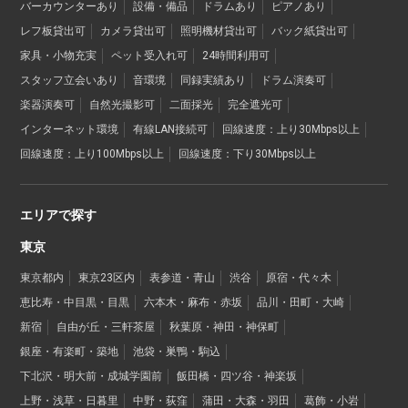
バーカウンターあり
設備・備品
ドラムあり
ピアノあり
レフ板貸出可
カメラ貸出可
照明機材貸出可
バック紙貸出可
家具・小物充実
ペット受入れ可
24時間利用可
スタッフ立会いあり
音環境
同録実績あり
ドラム演奏可
楽器演奏可
自然光撮影可
二面採光
完全遮光可
インターネット環境
有線LAN接続可
回線速度：上り30Mbps以上
回線速度：上り100Mbps以上
回線速度：下り30Mbps以上
エリアで探す
東京
東京都内
東京23区内
表参道・青山
渋谷
原宿・代々木
恵比寿・中目黒・目黒
六本木・麻布・赤坂
品川・田町・大崎
新宿
自由が丘・三軒茶屋
秋葉原・神田・神保町
銀座・有楽町・築地
池袋・巣鴨・駒込
下北沢・明大前・成城学園前
飯田橋・四ツ谷・神楽坂
上野・浅草・日暮里
中野・荻窪
蒲田・大森・羽田
葛飾・小岩