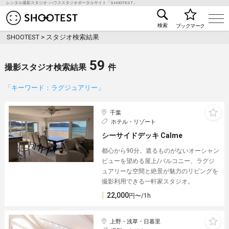
レンタル撮影スタジオ･ハウススタジオポータルサイト「SHOOTEST」
レンタル撮影スタジオ･ハウススタジオ検索のSHOO
検索
ブックマーク
SHOOTEST
>
スタジオ検索結果
59
撮影スタジオ検索結果
件
「キーワード：ラグジュアリー」
千葉
ホテル・リゾート
シーサイドデッキ Calme
都心から90分。遮るものがないオーシャン
ビューを望める屋上/バルコニー、ラグジ
ュアリーな空間と絶景が魅力のリビングを
撮影利用できる一軒家スタジオ。
22,000
円〜/1h
上野・浅草・日暮里