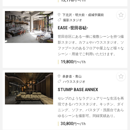
13,170
円〜/1h
下北沢・明大前・成城学園前
撮影スタジオ
EASE -世田谷砧-
世田谷区にある一棟に複数シーンを持つ撮
影スタジオ。カフェやハウススタジオ、ソ
ファブースのあるフロアや屋上など様々な
シーン・用途でご利用いただけます。
19,800
円〜/1h
表参道・青山
ハウススタジオ
STUMP BASE ANNEX
セレブのようなラグジュアリーな生活を再
現できるハウススタジオ。キッチン、ダイ
ニング、ソファ、バスタブ・洗面台であら
ゆるシーンを撮影可。同録実績あり。
30,800
円〜/1h