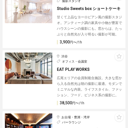
撮影スタジオ
Studio Sweets box ショートケーキ
甘くて上品なヨーロピアン風の撮影スタジ
オ。アンティーク調の家具や小物が豊富で
ハウスシーンの撮影にも。窓からは、たっ
ぷりと自然光が入り明るい撮影が可能。
3,900
円〜/1h
渋谷
オフィス・会議室
EAT PLAY WORKS
広尾エリアの会員制複合施設。大きな窓か
ら入る自然光は朝の撮影に最適。モダンで
ミニマルな内装。ライフスタイル、ファッ
ション、フード、ビジネス系の撮影に。
38,500
円〜/1h
お台場・豊洲・湾岸
バーラウンジ