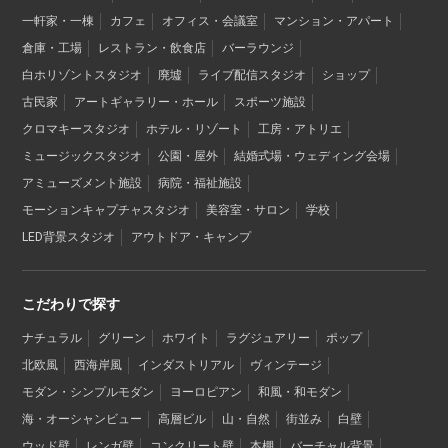
一軒家・一棟
カフェ
オフィス・会議室
マンション・アパート
倉庫・工場
レストラン・飲食店
バーラウンジ
白ホリゾントスタジオ
廃墟
ライブ配信スタジオ
ショップ
古民家
アートギャラリー・ホール
スポーツ施設
クロマキースタジオ
ホテル・リゾート
工房・アトリエ
ミュージックスタジオ
公園・屋外
結婚式場・ウェディング会場
アミューズメント施設
病院・福祉施設
モーションキャプチャスタジオ
美容室・サロン
学校
LED背景スタジオ
アウトドア・キャンプ
こだわりで探す
ナチュラル
グリーン
ホワイト
ラグジュアリー
ポップ
北欧風
西海岸風
インダストリアル
ヴィンテージ
モダン・シンプルモダン
ヨーロピアン
和風・和モダン
海・オーシャンビュー
高層ビル
山・自然
街並み
白壁
ウッド壁
レンガ壁
コンクリート壁
本棚
バーチャル背景