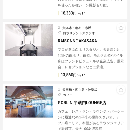
を使った各種シーン撮影も可能。
18,333
円〜/1h
六本木・麻布・赤坂
白ホリゾントスタジオ
RAISONNE AKASAKA
プロが選ぶ白ホリスタジオ。天井高6.5m、
1面Rの白ホリ、白壁、モルタル壁×タイル
床はブランドビジュアルや企業広告、展示
会、レセプションなどに最適。
13,860
円〜/1h
飯田橋・四ツ谷・神楽坂
カフェ
GOBLIN.半蔵門LOUNGE店
カフェ・レストラン・ラウンジ・バーシー
ンに最適な452平米の撮影スタジオ。テー
ブル席エリア、本棚があるラウンジエリア
で撮影可。最大100名収容可。