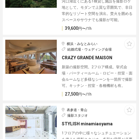
河口湖近くにある1棟貸し施設︎を撮影ロケ
地として。モダンで上質な雰囲気で、非日
常的なリゾート空間を演出。焚火を囲める
スペースやサウナでも撮影が可能。
39,600
円〜/1h
横浜・みなとみらい
結婚式場・ウェディング会場
CRAZY GRANDE MAISON
新築の撮影空間。2フロア構成。挙式会
場・パーティールーム・ロビー・控室・面
会ルームなど多様なシーンを一箇所で撮影
可。キッチン・控室・各種機材も有。
27,500
円〜/1h
表参道・青山
撮影スタジオ
STYLISH minamiaoyama
1フロアの中に様々なシュチュエーション