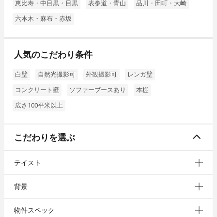
恵比寿・中目黒・目黒
表参道・青山
品川・田町・大崎
六本木・麻布・赤坂
人気のこだわり条件
白壁
自然光撮影可
外観撮影可
レンガ壁
コンクリート壁
ソファーブースあり
本棚
広さ100平米以上
こだわりを選ぶ
テイスト
背景
物件スペック