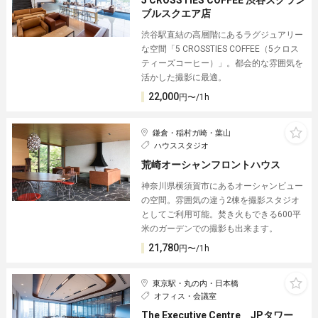
ブルスクエア店
渋谷駅直結の高層階にあるラグジュアリー
な空間「5 CROSSTIES COFFEE（5クロス
ティーズコーヒー）」。都会的な雰囲気を
活かした撮影に最適。
22,000
円〜/1h
鎌倉・稲村ガ崎・葉山
ハウススタジオ
荒崎オーシャンフロントハウス
神奈川県横須賀市にあるオーシャンビュー
の空間。雰囲気の違う2棟を撮影スタジオ
としてご利用可能。焚き火もできる600平
米のガーデンでの撮影も出来ます。
21,780
円〜/1h
東京駅・丸の内・日本橋
オフィス・会議室
The Executive Centre JPタワー