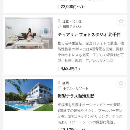
22,000
円〜/1h
足立・北千住
撮影スタジオ
ティアリナ フォトスタジオ 北千住
推し活や生誕祭、記念日フォトに最適。機
能性抜群の35㎡には4面背景を完備。撮影
小物やドレスも充実。手ぶらで即撮影が可
能。動画、配信、アパレルなどに◎
4,620
円/1h
静岡
ホテル・リゾート
海彩テラス熱海別邸
相模灘を見渡すオーシャンビューの豪邸︎。
3階建ての建物やサウナ、プールガーデン
が有。2階はキッチンやリビング、テラス
もありリゾートシーンの撮影に最適。