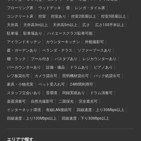
フローリング床
ウッドデッキ
畳
レンガ・タイル床
コンクリート床
控室
控室あり
控室2部屋以上
控室3部屋以上
天井高
天井高3m以上
天井高5m以上
広さ
広さ100平米以上
駐車場
駐車場あり
ハイエースクラス駐車可能
アイランドキッチン
カウンターキッチン
外観撮影可
庭・ガーデンあり
ベランダ・テラス
ソファーブースあり
棚・ラック
プール付き
バスタブあり
レジカウンターあり
バーカウンターあり
設備・備品
ドラムあり
ピアノあり
レフ板貸出可
カメラ貸出可
照明機材貸出可
バック紙貸出可
家具・小物充実
ペット受入れ可
24時間利用可
スタッフ立会いあり
音環境
同録実績あり
ドラム演奏可
楽器演奏可
自然光撮影可
二面採光
完全遮光可
インターネット環境
有線LAN接続可
回線速度：上り30Mbps以上
回線速度：上り100Mbps以上
回線速度：下り30Mbps以上
エリアで探す