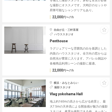
を備えた撮影スタジオ。多彩な背景が必要
な撮影にオススメです。大時計のセットや
昇降可能なシャンデリアもあり。
22,000
円〜/1h
自由が丘・三軒茶屋
ハウススタジオ
Penthouse
ラグジュアリーな雰囲気の白を基調とした
内装のハウススタジオ。全方向の窓からは
自然光が豊富に入ります。アパレル雑誌や
各種商品利用シーンの撮影に最適。
22,000
円〜/1h
横浜・みなとみらい
撮影スタジオ
Vlag yokohama Hall
地上約160mの高さから広がる絶景と、最
大7.5mの天井高による開放感が魅力の撮影
スタジオ。夜景を撮影できる他、キッチン