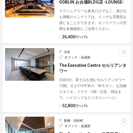
GOBLIN.お台場BLDG店 -LOUNGE-
ラグジュアリーな家具だけでなく、遊び心
も満載のインテリアは、リッチな雰囲気を
感じることができます。オンリーワンの空
間を各種撮影にご活用ください。
26,400
円〜/1h
渋谷
オフィス・会議室
The Executive Centre セルリアンタ
ワー
渋谷5分。富士山を望むセルリアンタワー
15階。広さ210平米の「和モダン」な洗練
スタジオ。ドラマ・CM・広告・雑誌ま
で。ハイエンドなビジネスシーンに。
52,800
円〜/1h
新橋・浜松町
オフィス・会議室