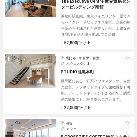
The Executive Centre 世界貿易セン
タービルディング南館
浜松町駅直結。東京ベイエリアを一望でき
るハイグレードなビジネス空間。企業の格
を高める洗練された画作りが可。上質な家
具/地下直結の搬入動線/プロ品質。
52,800
円〜/1h
恵比寿・中目黒・目黒
ハウススタジオ
STUDIO目黒本町
目黒区にある一軒家ハウススタジオ。自然
光豊富。メゾネットタイプで俯瞰撮影も可
能。アイランドキッチンもあるので、調理
系の撮影にも。駐車場もございます。
22,000
円〜/1h
渋谷
カフェ
5 CROSSTIES COFFEE 渋谷スクラン