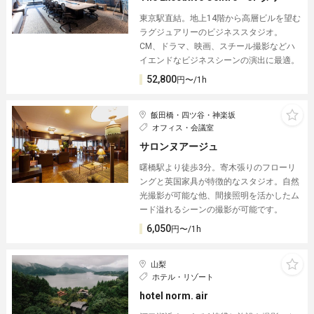
東京駅直結。地上14階から高層ビルを望む
ラグジュアリーのビジネススタジオ。
CM、ドラマ、映画、スチール撮影などハ
イエンドなビジネスシーンの演出に最適。
52,800
円〜/1h
飯田橋・四ツ谷・神楽坂
オフィス・会議室
サロンヌアージュ
曙橋駅より徒歩3分。寄木張りのフローリ
ングと英国家具が特徴的なスタジオ。自然
光撮影が可能な他、間接照明を活かしたム
ード溢れるシーンの撮影が可能です。
6,050
円〜/1h
山梨
ホテル・リゾート
hotel norm. air