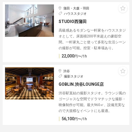
蒲田・大森・羽田
ハウススタジオ
STUDIO西蒲田
高級感あるモダンな一軒家をハウススタジ
オとして。床面積200平米超えの豪邸空
間。一軒家丸ごと使って多彩な生活シーン
の撮影が可能。控室・駐車場あり。
22,000
円〜/1h
渋谷
撮影スタジオ
GOBLIN.渋谷LOUNGE店
渋谷駅直結の撮影スタジオ。ラウンジ風の
ゴージャスな空間でドラマチックな撮影・
映像制作が可能。最大960㎡、設備充実な
ので大規模なイベントにも最適。
56,100
円〜/1h