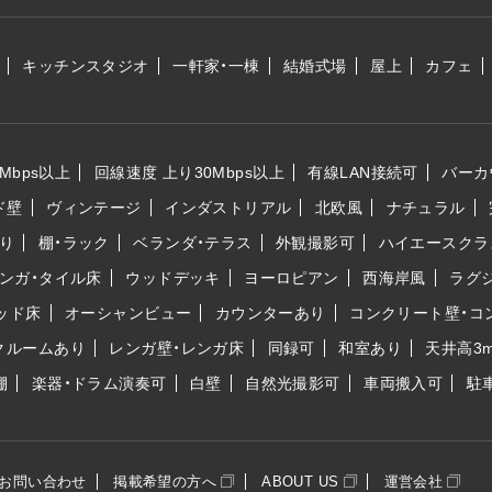
キッチンスタジオ
一軒家・一棟
結婚式場
屋上
カフェ
Mbps以上
回線速度 上り30Mbps以上
有線LAN接続可
バーカ
ド壁
ヴィンテージ
インダストリアル
北欧風
ナチュラル
り
棚・ラック
ベランダ・テラス
外観撮影可
ハイエースクラ
ンガ・タイル床
ウッドデッキ
ヨーロピアン
西海岸風
ラグ
ッド床
オーシャンビュー
カウンターあり
コンクリート壁・コ
クルームあり
レンガ壁・レンガ床
同録可
和室あり
天井高3
棚
楽器・ドラム演奏可
白壁
自然光撮影可
車両搬入可
駐
お問い合わせ
掲載希望の方へ
ABOUT US
運営会社