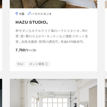
大阪
ハウススタジオ
HAZU STUDIO。
和モダンなホテルライク風のハウススタジオ。Rの
壁・梁・畳の小上がり・キッチンなど撮影スポット充
実。自然光撮影・照明の調光可。有線LAN接続可。
7,700
円〜/1h
52㎡
ネット環境 ◯