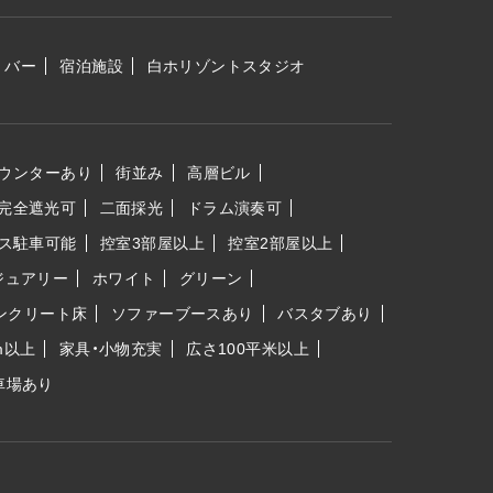
バー
宿泊施設
白ホリゾントスタジオ
ウンターあり
街並み
高層ビル
完全遮光可
二面採光
ドラム演奏可
ス駐車可能
控室3部屋以上
控室2部屋以上
ジュアリー
ホワイト
グリーン
ンクリート床
ソファーブースあり
バスタブあり
m以上
家具・小物充実
広さ100平米以上
車場あり