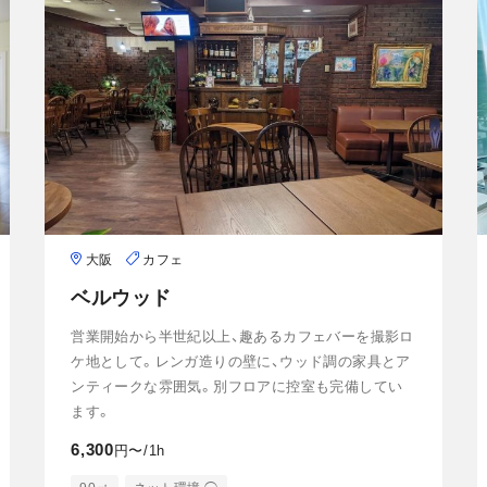
大阪
カフェ
ベルウッド
営業開始から半世紀以上、趣あるカフェバーを撮影ロ
ケ地として。レンガ造りの壁に、ウッド調の家具とア
ンティークな雰囲気。別フロアに控室も完備してい
ます。
6,300
円〜/1h