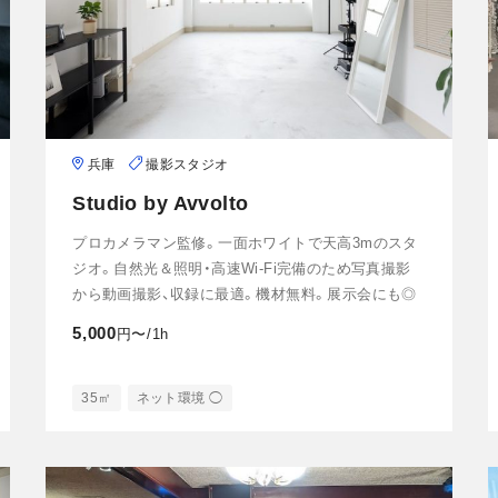
兵庫
撮影スタジオ
Studio by Avvolto
プロカメラマン監修。一面ホワイトで天高3mのスタ
ジオ。自然光＆照明・高速Wi-Fi完備のため写真撮影
から動画撮影、収録に最適。機材無料。展示会にも◎
5,000
円〜/1h
35㎡
ネット環境 ◯