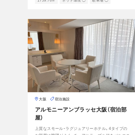
1759.76㎡
ネット環境 ◯
駐車場 ◯
大阪
宿泊施設
アルモニーアンブラッセ大阪（宿泊部
屋）
上質なスモール・ラグジュアリーホテル。4タイプの