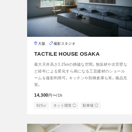
大阪
撮影スタジオ
TACTILE HOUSE OSAKA
最大天井高さ3.25mの静謐な空間。無垢材や左官壁な
ど経年による変化すら画になる工芸建材のショール
ームを撮影利用可。キッチンや別棟倉庫も有。備品充
実。
14,300
円〜/1h
625㎡
ネット環境 ◯
駐車場 ◯