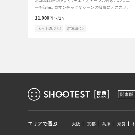
お部屋は眺望がよく、チェアとテーブル付きバルコニ
ーを設備。ロマンチックなシーンの撮影にオススメ。
11,000
円〜/1h
ネット環境 ◯
駐車場 ◯
関東版
エリアで選ぶ
大阪
京都
兵庫
奈良