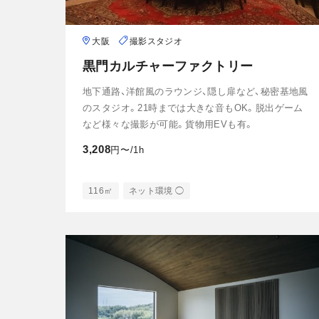
大阪
撮影スタジオ
黒門カルチャーファクトリー
地下通路、洋館風のラウンジ、隠し扉など、秘密基地風
のスタジオ。21時までは大きな音もOK。脱出ゲーム
など様々な撮影が可能。貨物用EVも有。
3,208
円〜/1h
116㎡
ネット環境 ◯