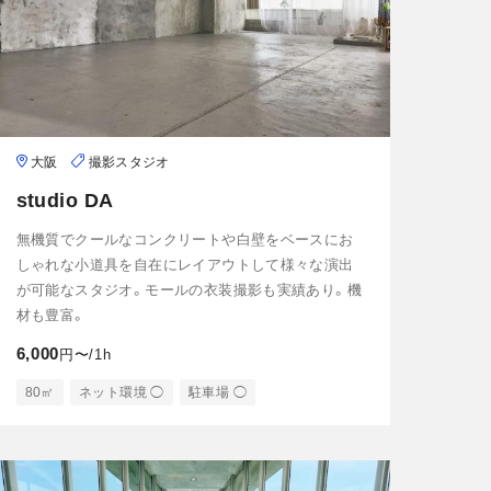
大阪
撮影スタジオ
studio DA
無機質でクールなコンクリートや白壁をベースにお
しゃれな小道具を自在にレイアウトして様々な演出
が可能なスタジオ。モールの衣装撮影も実績あり。機
材も豊富。
6,000
円〜/1h
80㎡
ネット環境 ◯
駐車場 ◯