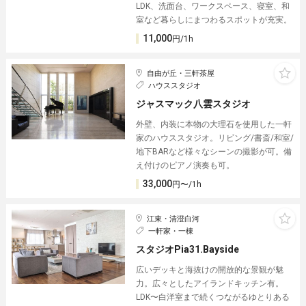
LDK、洗面台、ワークスペース、寝室、和
室など暮らしにまつわるスポットが充実。
11,000
円/1h
自由が丘・三軒茶屋
ハウススタジオ
ジャスマック八雲スタジオ
外壁、内装に本物の大理石を使用した一軒
家のハウススタジオ。リビング/書斎/和室/
地下BARなど様々なシーンの撮影が可。備
え付けのピアノ演奏も可。
33,000
円〜/1h
江東・清澄白河
一軒家・一棟
スタジオPia31.Bayside
広いデッキと海抜けの開放的な景観が魅
力。広々としたアイランドキッチン有。
LDK〜白洋室まで続くつながるゆとりある