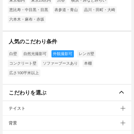
東京都内
東京23区内
渋谷
横浜・みなとみらい
恵比寿・中目黒・目黒
表参道・青山
品川・田町・大崎
六本木・麻布・赤坂
人気のこだわり条件
白壁
自然光撮影可
外観撮影可
レンガ壁
コンクリート壁
ソファーブースあり
本棚
広さ100平米以上
こだわりを選ぶ
テイスト
背景