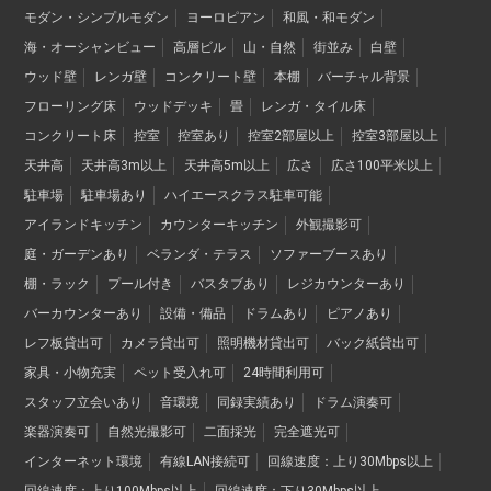
モダン・シンプルモダン
ヨーロピアン
和風・和モダン
海・オーシャンビュー
高層ビル
山・自然
街並み
白壁
ウッド壁
レンガ壁
コンクリート壁
本棚
バーチャル背景
フローリング床
ウッドデッキ
畳
レンガ・タイル床
コンクリート床
控室
控室あり
控室2部屋以上
控室3部屋以上
天井高
天井高3m以上
天井高5m以上
広さ
広さ100平米以上
駐車場
駐車場あり
ハイエースクラス駐車可能
アイランドキッチン
カウンターキッチン
外観撮影可
庭・ガーデンあり
ベランダ・テラス
ソファーブースあり
棚・ラック
プール付き
バスタブあり
レジカウンターあり
バーカウンターあり
設備・備品
ドラムあり
ピアノあり
レフ板貸出可
カメラ貸出可
照明機材貸出可
バック紙貸出可
家具・小物充実
ペット受入れ可
24時間利用可
スタッフ立会いあり
音環境
同録実績あり
ドラム演奏可
楽器演奏可
自然光撮影可
二面採光
完全遮光可
インターネット環境
有線LAN接続可
回線速度：上り30Mbps以上