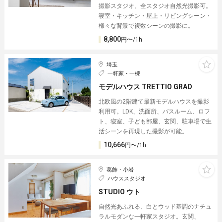
撮影スタジオ。全スタジオ自然光撮影可。
寝室・キッチン・屋上・リビングシーン・
様々な背景で複数シーンの撮影に。
8,800
円〜/1h
埼玉
一軒家・一棟
モデルハウス TRETTIO GRAD
北欧風の2階建て最新モデルハウスを撮影
利用可。LDK、洗面所、バスルーム、ロフ
ト、寝室、子ども部屋、玄関、駐車場で生
活シーンを再現した撮影が可能。
10,666
円〜/1h
葛飾・小岩
ハウススタジオ
STUDIO ウト
自然光あふれる、白とウッド基調のナチュ
ラルモダンな一軒家スタジオ。玄関、