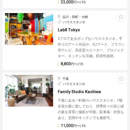
33,000
円〜/1h
品川・田町・大崎
ハウススタジオ
Lab8 Tokyo
2フロアあるポップなハウススタジオ。手
作りのアート作品や、DJブース、ブラウン
管テレビ、高音質スピーカー、プロジェク
ター、キッチンを完備。防音性抜群。
8,800
円〜/1h
千葉
ハウススタジオ
Family Studio Kashiwa
千葉にある一軒家のハウススタジオ。1階
全室が庭に面しており、四季折々の花と緑
の庭を背景に撮影が可能。駐車場・控室も
あり。玄関やキッチンでも撮影可。
11,000
円〜/1h