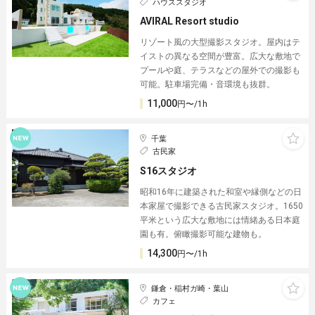
ハウススタジオ
AVIRAL Resort studio
リゾート風の大型撮影スタジオ。屋内はテ
イストの異なる空間が豊富。広大な敷地で
プールや庭、テラスなどの屋外での撮影も
可能。駐車場完備・音環境も抜群。
11,000
円〜/1h
千葉
古民家
S16スタジオ
昭和16年に建築された和室や縁側などの日
本家屋で撮影できる古民家スタジオ。1650
平米という広大な敷地には情緒ある日本庭
園も有。俯瞰撮影可能な建物も。
14,300
円〜/1h
鎌倉・稲村ガ崎・葉山
カフェ