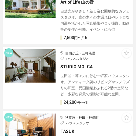
Art of Life 山の音
自然光がやさしく差し込む開放的なカフェ
スタジオ。庭の木々の木漏れ日やレトロな
内装を活かした写真撮影やロケ撮影、動画
等の制作が可能。イベントにも◎
7,500
円〜/1h
自由が丘・三軒茶屋
ハウススタジオ
STUDIO MOLCA
世田谷・等々力に佇む一軒家ハウススタジ
オ。アンティーク調のリビングやシノワズ
リの和室、異国情緒あふれる2階の空間な
ど、多彩な背景で撮影が可能な空間。
24,200
円〜/1h
秋葉原・神田・神保町
ハウススタジオ
TASUKI