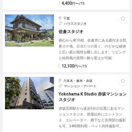
4,400
円〜/1h
千葉
ハウススタジオ
佐倉スタジオ
都心から車1h程、佐倉市にある庭付き古民
家ロケ地。日当たりの良く、のどかな縁側
と広い庭が風情を醸し出します。リビング
と純和風の居間へ飾り変えが可能
12,100
円〜/1h
六本木・麻布・赤坂
マンション・アパート
Yokohama K Studio 赤坂マンション
スタジオ
赤坂見附駅から徒歩5分の位置にあるマン
ションスタジオ。部屋以外にエントラン
ス、エレベーター、廊下など共用部の撮影
も可。24時間利用・ペット同伴撮影可。