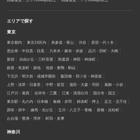
回線速度：上り100Mbps以上
回線速度：下り30Mbps以上
エリアで探す
東京
東京都内
東京23区内
表参道・青山
渋谷
原宿・代々木
恵比寿・中目黒・目黒
六本木・麻布・赤坂
品川・田町・大崎
新宿
自由が丘・三軒茶屋
秋葉原・神田・神保町
銀座・有楽町・築地
池袋・巣鴨・駒込
下北沢・明大前・成城学園前
飯田橋・四ツ谷・神楽坂
上野・浅草・日暮里
中野・荻窪
蒲田・大森・羽田
葛飾・小岩
江戸川・葛西
吉祥寺・三鷹
江東・清澄白河
国分寺・国立
東京駅・丸の内・日本橋
板橋・赤羽
錦糸町・押上
足立・北千住
調布・府中
練馬・光が丘
立川・八王子・青梅
新橋・浜松町
お台場・豊洲・湾岸
町田・多摩
神奈川