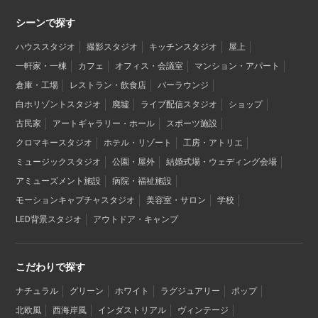
シーンで探す
ハウススタジオ
撮影スタジオ
キッチンスタジオ
屋上
一軒家・一棟
カフェ
オフィス・会議室
マンション・アパート
倉庫・工場
レストラン・飲食店
バーラウンジ
白ホリゾントスタジオ
廃墟
ライブ配信スタジオ
ショップ
古民家
アートギャラリー・ホール
スポーツ施設
クロマキースタジオ
ホテル・リゾート
工房・アトリエ
ミュージックスタジオ
公園・屋外
結婚式場・ウェディング会場
アミューズメント施設
病院・福祉施設
モーションキャプチャスタジオ
美容室・サロン
学校
LED背景スタジオ
アウトドア・キャンプ
こだわりで探す
ナチュラル
グリーン
ホワイト
ラグジュアリー
ポップ
北欧風
西海岸風
インダストリアル
ヴィンテージ