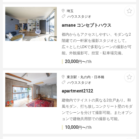
埼玉
ハウススタジオ
amane コンセプトハウス
都内からもアクセスしやすい、モダンな2
階建ての一軒家を撮影スタジオとして。
広々としたLDKで多彩なシーンの撮影が可
能。外観撮影可。控室・駐車場完備。
20,000
円〜/1h
東京駅・丸の内・日本橋
ハウススタジオ
apartment2122
建物内でテイストの異なる2住戸あり。和
風モダン、打ち放しコンクリート壁のモダ
ンでシーンを分けて撮影可能。またオプシ
ョンで建物共用部での撮影も可能。
10,000
円〜/1h