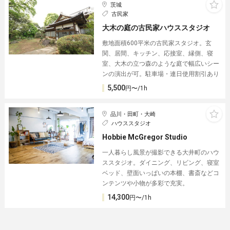
茨城
古民家
大木の庭の古民家ハウススタジオ
敷地面積600平米の古民家スタジオ。玄
関、居間、キッチン、応接室、縁側、寝
室、大木の立つ森のような庭で幅広いシー
ンの演出が可。駐車場・連日使用割引あり
5,500
円〜/1h
品川・田町・大崎
ハウススタジオ
Hobbie McGregor Studio
一人暮らし風景が撮影できる大井町のハウ
ススタジオ。ダイニング、リビング、寝室
ベッド、壁面いっぱいの本棚、書斎などコ
ンテンツや小物が多彩で充実。
14,300
円〜/1h