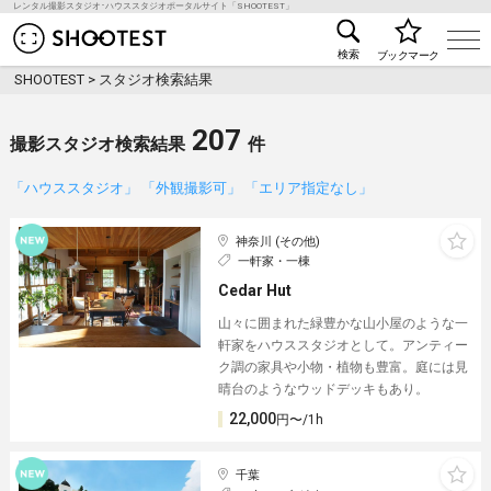
レンタル撮影スタジオ･ハウススタジオポータルサイト「SHOOTEST」
レンタル撮影スタジオ･ハウススタジオ検索のSHOO
検索
ブックマーク
SHOOTEST
>
スタジオ検索結果
207
撮影スタジオ検索結果
件
「ハウススタジオ」 「外観撮影可」 「エリア指定なし」
神奈川 (その他)
一軒家・一棟
Cedar Hut
山々に囲まれた緑豊かな山小屋のような一
軒家をハウススタジオとして。アンティー
ク調の家具や小物・植物も豊富。庭には見
晴台のようなウッドデッキもあり。
22,000
円〜/1h
千葉