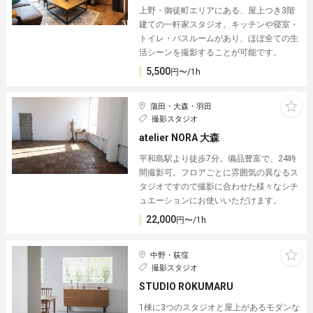
上野・御徒町エリアにある、屋上つき3階
建ての一軒家スタジオ。キッチンや寝室・
トイレ・バスルームがあり、ほぼ全ての生
活シーンを撮影することが可能です。
5,500
円〜/1h
蒲田・大森・羽田
撮影スタジオ
atelier NORA 大森
平和島駅より徒歩7分。備品豊富で、24時
間撮影可。フロアごとに雰囲気の異なるス
タジオですので撮影に合わせた様々なシチ
ュエーションにお使いいただけます。
22,000
円〜/1h
中野・荻窪
撮影スタジオ
STUDIO ROKUMARU
1棟に3つのスタジオと屋上があるモダンな