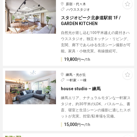
原宿・代々木
ハウススタジオ
スタジオピーク北参道駅前 1F /
GARDEN KITCHEN︎
自然光が差し込む100平米越えの庭付きハ
ウススタジオ。独立キッチン・リビング、
玄関、廊下であらゆる生活シーン撮影が可
能。家具・小物充実。有線接続可。
19,800
円〜/1h
練馬・光が丘
一軒家・一棟
house studio – 練馬
練馬エリア、ナチュラルモダンな一軒家ス
タジオ。約30平米のLDK、バスルーム、書
斎、寝室と生活シーンの撮影に適したスポ
ットが充実。控室/駐車場を完備。
15,000
円〜/1h