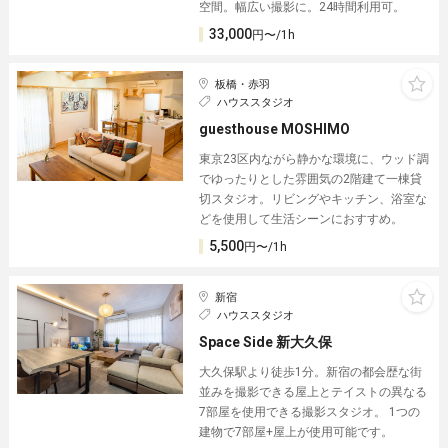
空間。幅広い撮影に。24時間利用可。
33,000
円〜/1h
板橋・赤羽
ハウススタジオ
guesthouse MOSHIMO
東京23区内ながら静かな環境に、ウッド調
でゆったりとした雰囲気の2階建て一棟貸
切スタジオ。リビングやキッチン、浴室な
どを使用して生活シーンにおすすめ。
5,500
円〜/1h
新宿
ハウススタジオ
Space Side 新大久保
大久保駅より徒歩1分。新宿の都会歴な街
並みを撮影できる屋上とテイストの異なる
7部屋を使用できる撮影スタジオ。 1つの
建物で7部屋+屋上が使用可能です。