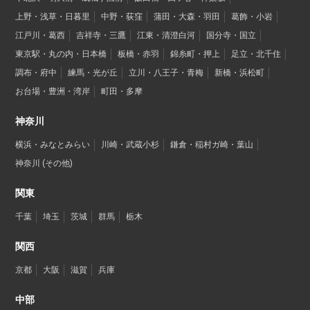
上野・浅草・日暮里
中野・荻窪
蒲田・大森・羽田
葛飾・小岩
江戸川・葛西
吉祥寺・三鷹
江東・清澄白河
国分寺・国立
東京駅・丸の内・日本橋
板橋・赤羽
錦糸町・押上
足立・北千住
調布・府中
練馬・光が丘
立川・八王子・青梅
新橋・浜松町
お台場・豊洲・湾岸
町田・多摩
神奈川
横浜・みなとみらい
川崎・武蔵小杉
鎌倉・稲村ガ崎・葉山
神奈川 (その他)
関東
千葉
埼玉
茨城
群馬
栃木
関西
京都
大阪
滋賀
兵庫
中部