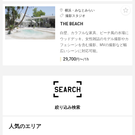
横浜・みなとみらい
撮影スタジオ
THE BEACH
白壁、カラフルな家具、ビーチ風の水場に
ウッドデッキ。女性雑誌のモデル撮影やカ
フェシーンを含む撮影、MVの撮影など幅
広いシーンに対応可能。
29,700
円〜/1h
絞り込み検索
人気のエリア