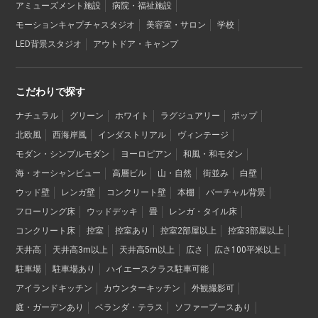
アミューズメント施設
病院・福祉施設
モーションキャプチャスタジオ
美容室・サロン
学校
LED背景スタジオ
アウトドア・キャンプ
こだわりで探す
ナチュラル
グリーン
ホワイト
ラグジュアリー
ポップ
北欧風
西海岸風
インダストリアル
ヴィンテージ
モダン・シンプルモダン
ヨーロピアン
和風・和モダン
海・オーシャンビュー
高層ビル
山・自然
街並み
白壁
ウッド壁
レンガ壁
コンクリート壁
本棚
バーチャル背景
フローリング床
ウッドデッキ
畳
レンガ・タイル床
コンクリート床
控室
控室あり
控室2部屋以上
控室3部屋以上
天井高
天井高3m以上
天井高5m以上
広さ
広さ100平米以上
駐車場
駐車場あり
ハイエースクラス駐車可能
アイランドキッチン
カウンターキッチン
外観撮影可
庭・ガーデンあり
ベランダ・テラス
ソファーブースあり