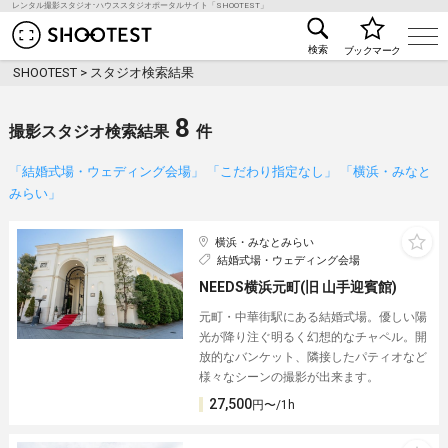
レンタル撮影スタジオ･ハウススタジオポータルサイト「SHOOTEST」
レンタル撮影スタジオ･ハウススタジオ検索のSHOO
検索
ブックマーク
SHOOTEST
>
スタジオ検索結果
8
撮影スタジオ検索結果
件
「結婚式場・ウェディング会場」 「こだわり指定なし」 「横浜・みなと
みらい」
横浜・みなとみらい
結婚式場・ウェディング会場
NEEDS横浜元町(旧 山手迎賓館)
元町・中華街駅にある結婚式場。優しい陽
光が降り注ぐ明るく幻想的なチャペル。開
放的なバンケット、隣接したパティオなど
様々なシーンの撮影が出来ます。
27,500
円〜/1h