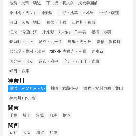
池袋・巣鴨・駒込
下北沢・明大前・成城学園前
飯田橋・四ツ谷・神楽坂
上野・浅草・日暮里
中野・荻窪
蒲田・大森・羽田
葛飾・小岩
江戸川・葛西
江東・清澄白河
東京駅・丸の内・日本橋
板橋・赤羽
錦糸町・押上
足立・北千住
練馬・光が丘
新橋・浜松町
お台場・豊洲・湾岸
23区外
吉祥寺・三鷹
西東京
国分寺・国立
調布・府中
立川・八王子・青梅
町田・多摩
神奈川
横浜・みなとみらい
川崎・武蔵小杉
鎌倉・稲村ガ崎・葉山
神奈川 (その他)
関東
千葉
埼玉
茨城
群馬
栃木
関西
京都
大阪
滋賀
兵庫