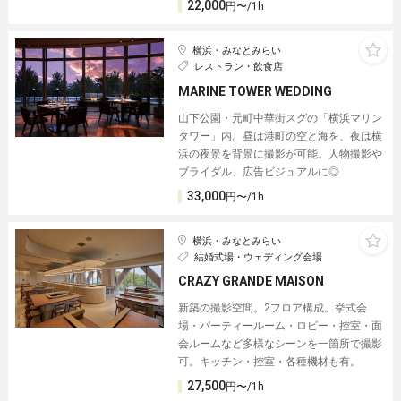
22,000
円〜/1h
横浜・みなとみらい
レストラン・飲食店
MARINE TOWER WEDDING
山下公園・元町中華街スグの「横浜マリン
タワー」内。昼は港町の空と海を、夜は横
浜の夜景を背景に撮影が可能。人物撮影や
ブライダル、広告ビジュアルに◎
33,000
円〜/1h
横浜・みなとみらい
結婚式場・ウェディング会場
CRAZY GRANDE MAISON
新築の撮影空間。2フロア構成。挙式会
場・パーティールーム・ロビー・控室・面
会ルームなど多様なシーンを一箇所で撮影
可。キッチン・控室・各種機材も有。
27,500
円〜/1h