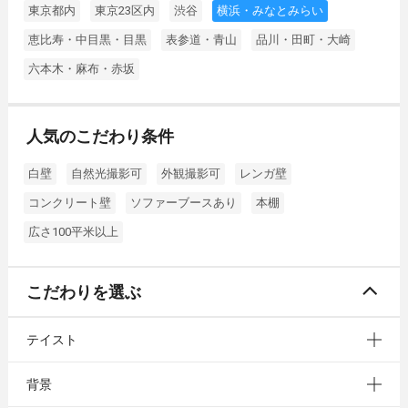
東京都内
東京23区内
渋谷
横浜・みなとみらい
恵比寿・中目黒・目黒
表参道・青山
品川・田町・大崎
六本木・麻布・赤坂
人気のこだわり条件
白壁
自然光撮影可
外観撮影可
レンガ壁
コンクリート壁
ソファーブースあり
本棚
広さ100平米以上
こだわりを選ぶ
テイスト
背景