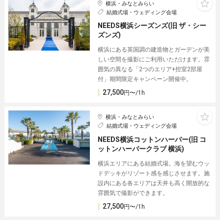
横浜・みなとみらい
結婚式場・ウェディング会場
NEEDS横浜シーズンズ(旧 ザ・シー
ズンズ)
横浜にある英国調の建造物とガーデンが美
しい空間を撮影にご利用いただけます。雰
囲気の異なる「2つのエリア+控室2部屋
付」期間限定キャンペーン開催中。
27,500
円〜/1h
横浜・みなとみらい
結婚式場・ウェディング会場
NEEDS横浜コットンハーバー(旧 コ
ットンハーバークラブ 横浜)
横浜エリアにある結婚式場。海を望むウッ
ドデッキがリゾート感を感じさせます。施
設内にある各エリアは天井も高く開放的な
雰囲気で撮影ができます。
27,500
円〜/1h