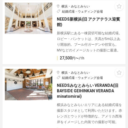
横浜・みなとみらい
結婚式場・ウェディング会場
NEEDS新横浜(旧 アクアテラス迎賓
館)
新横浜駅にある一棟貸切可能な結婚式場。
ロビー・バンケットは、天高が5m以上あ
り開放的。プール付ガーデンや控室も。
MVなどのイメージカットの撮影に最適。
27,500
円〜/1h
横浜・みなとみらい
結婚式場・ウェディング会場
NEEDSみなとみらい VERANDA(旧
BAYSIDE GEIHINKAN VERANDA
minatomirai)
横浜みなとみらいエリアにある結婚式場を
撮影スタジオとして利用いただけます。赤
レンガとウッドが特徴的な、アメリカ西海
岸をイメージした内装での撮影が可能。