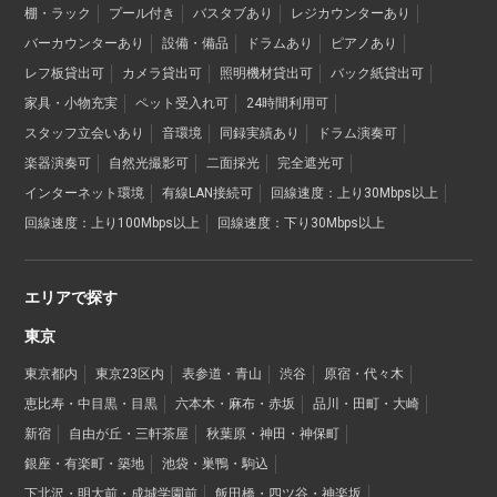
棚・ラック
プール付き
バスタブあり
レジカウンターあり
バーカウンターあり
設備・備品
ドラムあり
ピアノあり
レフ板貸出可
カメラ貸出可
照明機材貸出可
バック紙貸出可
家具・小物充実
ペット受入れ可
24時間利用可
スタッフ立会いあり
音環境
同録実績あり
ドラム演奏可
楽器演奏可
自然光撮影可
二面採光
完全遮光可
インターネット環境
有線LAN接続可
回線速度：上り30Mbps以上
回線速度：上り100Mbps以上
回線速度：下り30Mbps以上
エリアで探す
東京
東京都内
東京23区内
表参道・青山
渋谷
原宿・代々木
恵比寿・中目黒・目黒
六本木・麻布・赤坂
品川・田町・大崎
新宿
自由が丘・三軒茶屋
秋葉原・神田・神保町
銀座・有楽町・築地
池袋・巣鴨・駒込
下北沢・明大前・成城学園前
飯田橋・四ツ谷・神楽坂